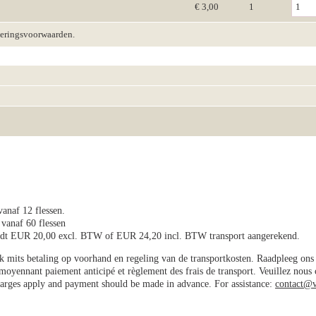
€ 3,00
1
veringsvoorwaarden.
vanaf 12 flessen.
 vanaf 60 flessen
wordt EUR 20,00 excl. BTW of EUR 24,20 incl. BTW transport aangerekend.
jk mits betaling op voorhand en regeling van de transportkosten. Raadpleeg on
e moyennant paiement anticipé et règlement des frais de transport. Veuillez nous
charges apply and payment should be made in advance. For assistance:
contact@v