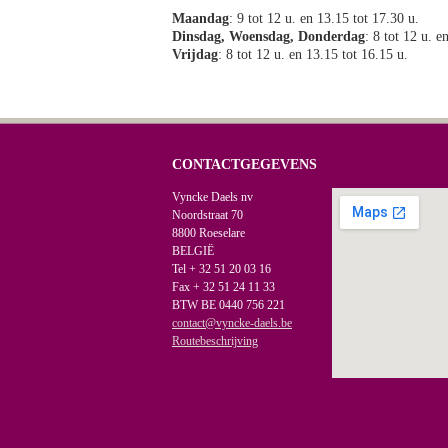
Maandag
: 9 tot 12 u. en 13.15 tot 17.30 u.
Dinsdag, Woensdag, Donderdag
: 8 tot 12 u. e
Vrijdag
: 8 tot 12 u. en 13.15 tot 16.15 u.
CONTACTGEGEVENS
Vyncke Daels nv
Noordstraat 70
8800 Roeselare
BELGIË
Tel + 32 51 20 03 16
Fax + 32 51 24 11 33
BTW BE 0440 756 221
contact@vyncke-daels.be
Routebeschrijving