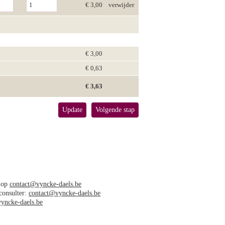
€ 3,00
verwijder
€ 3,00
€ 0,63
€ 3,63
Update
Volgende stap
s op
contact@vyncke-daels.be
 consulter:
contact@vyncke-daels.be
yncke-daels.be