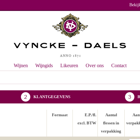
Bekij
Wijnen
Wijngids
Likeuren
Over ons
Contact
KLANTGEGEVENS
Formaat
E.P./fl.
Aantal
Aan
excl. BTW
flessen in
verpak
verpakking