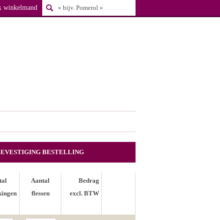
k winkelmand
BEVESTIGING BESTELLING
tal
Aantal
Bedrag
kingen
flessen
excl. BTW