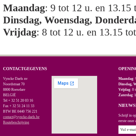
Maandag
: 9 tot 12 u. en 13.15 
Dinsdag, Woensdag, Donderd
Vrijdag
: 8 tot 12 u. en 13.15 to
CONTACTGEGEVENS
OPENIN
Vyncke Daels nv
Maandag
: 
Noordstraat 70
Dinsdag, 
8800 Roeselare
Vrijdag
: 8 
BELGIË
Zaterdag
: 
Tel + 32 51 20 03 16
NIEUWS
Fax + 32 51 24 11 33
BTW BE 0440 756 221
Schrijf in o
contact@vyncke-daels.be
eerste onze 
Routebeschrijving