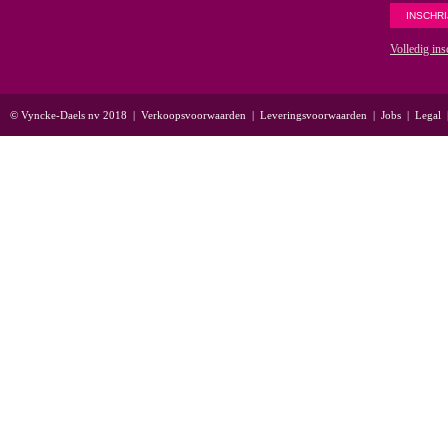
Volledig ins
© Vyncke-Daels nv 2018
|
Verkoopsvoorwaarden
|
Leveringsvoorwaarden
|
Jobs
|
Legal