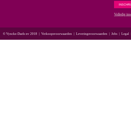
Volledig ins
© Vyncke-Daels nv 2018
|
Verkoopsvoorwaarden
|
Leveringsvoorwaarden
|
Jobs
|
Legal