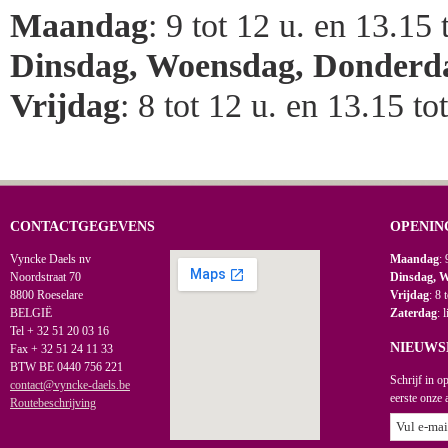
Maandag
: 9 tot 12 u. en 13.15 
Dinsdag, Woensdag, Donderd
Vrijdag
: 8 tot 12 u. en 13.15 to
CONTACTGEGEVENS
OPENIN
Vyncke Daels nv
Maandag
: 
Noordstraat 70
Dinsdag, 
8800 Roeselare
Vrijdag
: 8 
BELGIË
Zaterdag
: 
Tel + 32 51 20 03 16
NIEUWS
Fax + 32 51 24 11 33
BTW BE 0440 756 221
Schrijf in o
contact@vyncke-daels.be
eerste onze 
Routebeschrijving