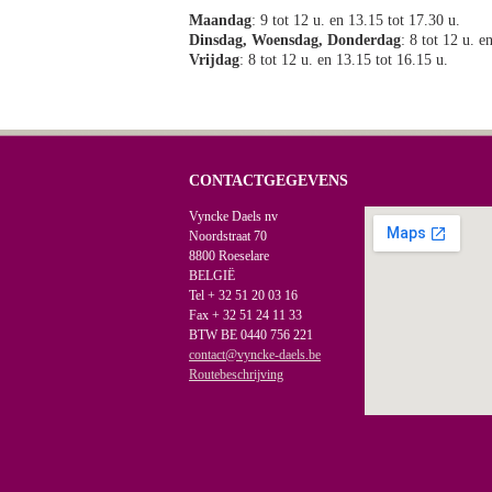
Maandag
: 9 tot 12 u. en 13.15 tot 17.30 u.
Dinsdag, Woensdag, Donderdag
: 8 tot 12 u. e
Vrijdag
: 8 tot 12 u. en 13.15 tot 16.15 u.
CONTACTGEGEVENS
Vyncke Daels nv
Noordstraat 70
8800 Roeselare
BELGIË
Tel + 32 51 20 03 16
Fax + 32 51 24 11 33
BTW BE 0440 756 221
contact@vyncke-daels.be
Routebeschrijving