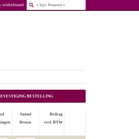
k winkelmand
BEVESTIGING BESTELLING
tal
Aantal
Bedrag
kingen
flessen
excl. BTW