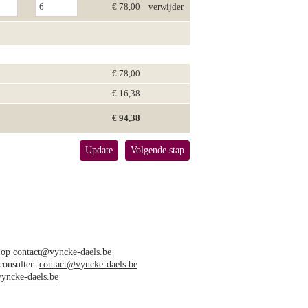
€ 78,00
verwijder
€ 78,00
€ 16,38
€ 94,38
Update
Volgende stap
s op
contact@vyncke-daels.be
 consulter:
contact@vyncke-daels.be
yncke-daels.be