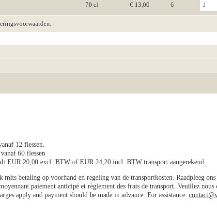
70 cl
€ 13,00
6
veringsvoorwaarden.
vanaf 12 flessen.
 vanaf 60 flessen
wordt EUR 20,00 excl. BTW of EUR 24,20 incl. BTW transport aangerekend.
jk mits betaling op voorhand en regeling van de transportkosten. Raadpleeg on
e moyennant paiement anticipé et règlement des frais de transport. Veuillez nous
charges apply and payment should be made in advance. For assistance:
contact@v