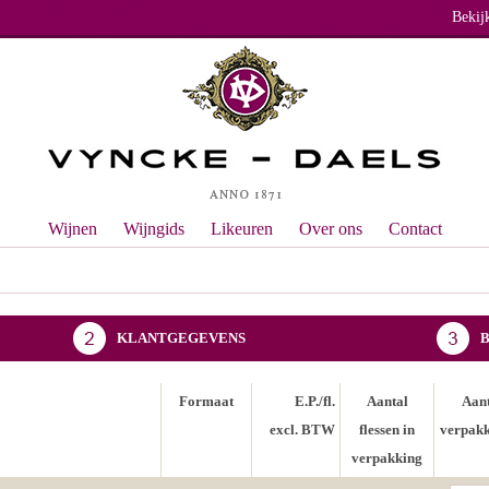
Bekij
Wijnen
Wijngids
Likeuren
Over ons
Contact
KLANTGEGEVENS
Formaat
E.P./fl.
Aantal
Aan
excl. BTW
flessen in
verpak
verpakking