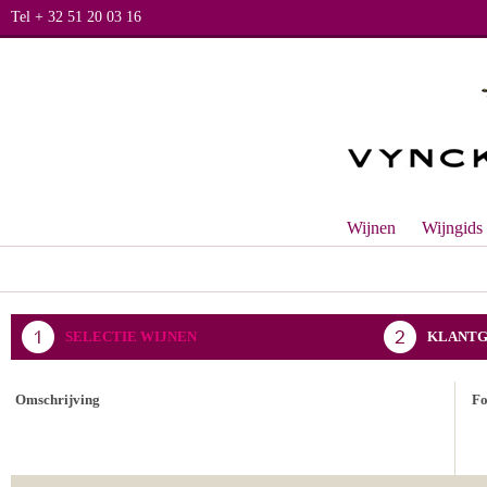
Tel + 32 51 20 03 16
Wijnen
Wijngids
SELECTIE WIJNEN
KLANTG
BEVESTIGING BESTELLING
Omschrijving
F