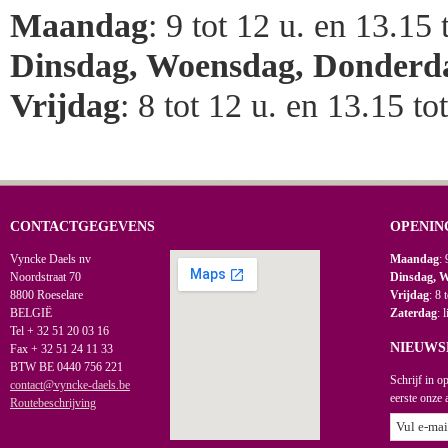
Maandag
: 9 tot 12 u. en 13.15 
Dinsdag, Woensdag, Donderd
Vrijdag
: 8 tot 12 u. en 13.15 to
CONTACTGEGEVENS
OPENIN
Vyncke Daels nv
Maandag
: 
Noordstraat 70
Dinsdag, 
8800 Roeselare
Vrijdag
: 8 
BELGIË
Zaterdag
: 
Tel + 32 51 20 03 16
NIEUWS
Fax + 32 51 24 11 33
BTW BE 0440 756 221
Schrijf in o
contact@vyncke-daels.be
eerste onze 
Routebeschrijving