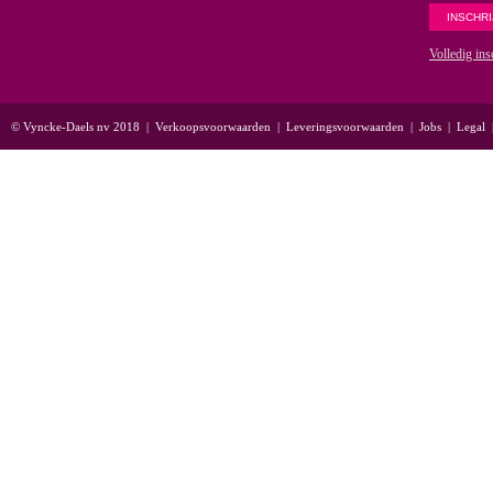
Volledig ins
© Vyncke-Daels nv 2018
|
Verkoopsvoorwaarden
|
Leveringsvoorwaarden
|
Jobs
|
Legal