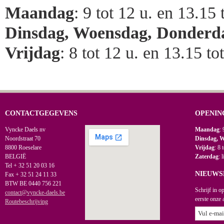
Maandag
: 9 tot 12 u. en 13.15 
Dinsdag, Woensdag, Donderd
Vrijdag
: 8 tot 12 u. en 13.15 to
CONTACTGEGEVENS
OPENIN
Vyncke Daels nv
Maandag
: 
Noordstraat 70
Dinsdag, 
8800 Roeselare
Vrijdag
: 8 
BELGIË
Zaterdag
: 
Tel + 32 51 20 03 16
NIEUWS
Fax + 32 51 24 11 33
BTW BE 0440 756 221
Schrijf in o
contact@vyncke-daels.be
eerste onze 
Routebeschrijving