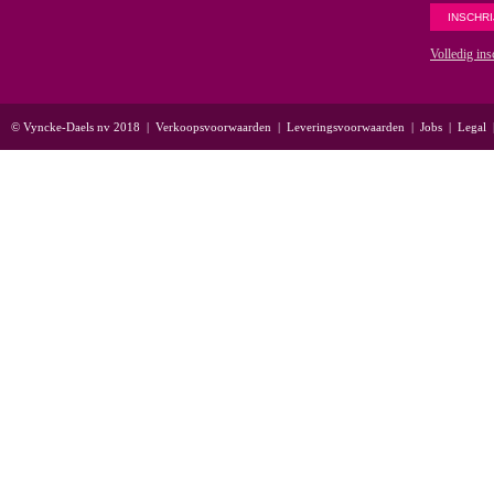
Volledig ins
© Vyncke-Daels nv 2018
|
Verkoopsvoorwaarden
|
Leveringsvoorwaarden
|
Jobs
|
Legal