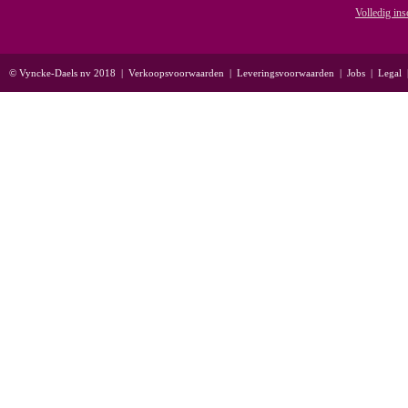
Volledig ins
© Vyncke-Daels nv 2018
|
Verkoopsvoorwaarden
|
Leveringsvoorwaarden
|
Jobs
|
Legal