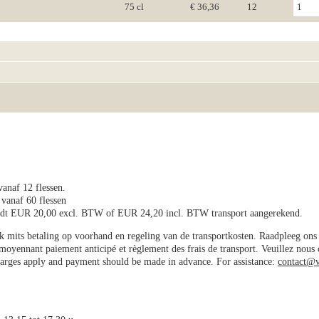
75 cl
€ 36,36
12
vanaf 12 flessen.
 vanaf 60 flessen
wordt EUR 20,00 excl. BTW of EUR 24,20 incl. BTW transport aangerekend.
jk mits betaling op voorhand en regeling van de transportkosten. Raadpleeg on
e moyennant paiement anticipé et règlement des frais de transport. Veuillez nous
charges apply and payment should be made in advance. For assistance:
contact@v