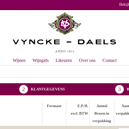
Bekij
Wijnen
Wijngids
Likeuren
Over ons
Contact
KLANTGEGEVENS
Formaat
E.P./fl.
Aantal
Aant
excl. BTW
flessen in
verpakk
verpakking