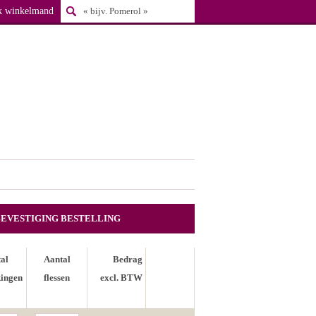
k winkelmand
BEVESTIGING BESTELLING
al
Aantal
Bedrag
ingen
flessen
excl. BTW