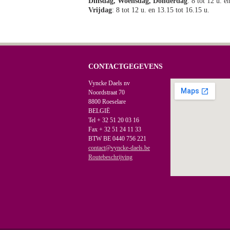
Dinsdag, Woensdag, Donderdag
: 8 tot 12 u. e
Vrijdag
: 8 tot 12 u. en 13.15 tot 16.15 u.
CONTACTGEGEVENS
Vyncke Daels nv
Noordstraat 70
8800 Roeselare
BELGIË
Tel + 32 51 20 03 16
Fax + 32 51 24 11 33
BTW BE 0440 756 221
contact@vyncke-daels.be
Routebeschrijving