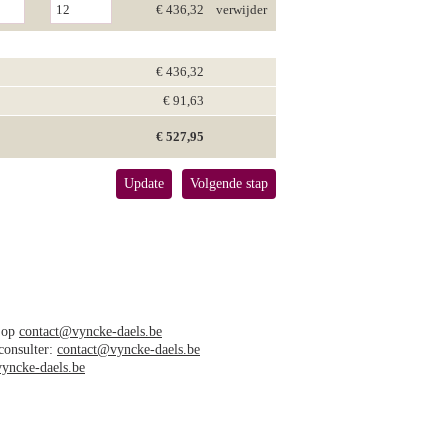
€ 436,32
verwijder
€ 436,32
€ 91,63
€ 527,95
Update
Volgende stap
s op
contact@vyncke-daels.be
 consulter:
contact@vyncke-daels.be
yncke-daels.be