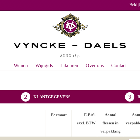
Bekij
Wijnen
Wijngids
Likeuren
Over ons
Contact
KLANTGEGEVENS
Formaat
E.P./fl.
Aantal
Aant
excl. BTW
flessen in
verpakk
verpakking