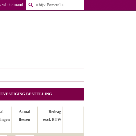
k winkelmand
BEVESTIGING BESTELLING
al
Aantal
Bedrag
ingen
flessen
excl. BTW