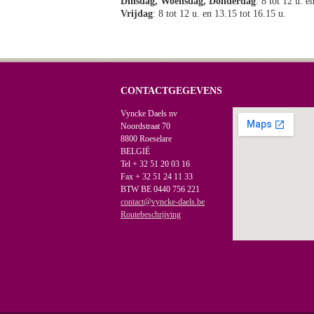
Dinsdag, Woensdag, Donderdag
: 8 tot 12 u. e
Vrijdag
: 8 tot 12 u. en 13.15 tot 16.15 u.
CONTACTGEGEVENS
Vyncke Daels nv
Noordstraat 70
8800 Roeselare
BELGIË
Tel + 32 51 20 03 16
Fax + 32 51 24 11 33
BTW BE 0440 756 221
contact@vyncke-daels.be
Routebeschrijving