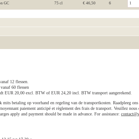
ion GC
75 cl
€ 46,50
6
vanaf 12 flessen.
 vanaf 60 flessen
wordt EUR 20,00 excl. BTW of EUR 24,20 incl. BTW transport aangerekend.
jk mits betaling op voorhand en regeling van de transportkosten. Raadpleeg on
e moyennant paiement anticipé et règlement des frais de transport. Veuillez nous
charges apply and payment should be made in advance. For assistance:
contact@v