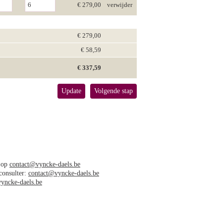
€ 279,00
verwijder
€ 279,00
€ 58,59
€ 337,59
Update
Volgende stap
s op
contact@vyncke-daels.be
 consulter:
contact@vyncke-daels.be
yncke-daels.be