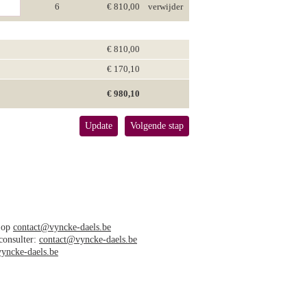
6
€ 810,00
verwijder
€ 810,00
€ 170,10
€ 980,10
Update
Volgende stap
s op
contact@vyncke-daels.be
 consulter:
contact@vyncke-daels.be
yncke-daels.be