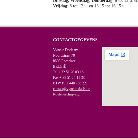
Dinsdag, Woensdag, Donderdag
: 8 tot 12 u. e
Vrijdag
: 8 tot 12 u. en 13.15 tot 16.15 u.
CONTACTGEGEVENS
Vyncke Daels nv
Noordstraat 70
8800 Roeselare
BELGIË
Tel + 32 51 20 03 16
Fax + 32 51 24 11 33
BTW BE 0440 756 221
contact@vyncke-daels.be
Routebeschrijving