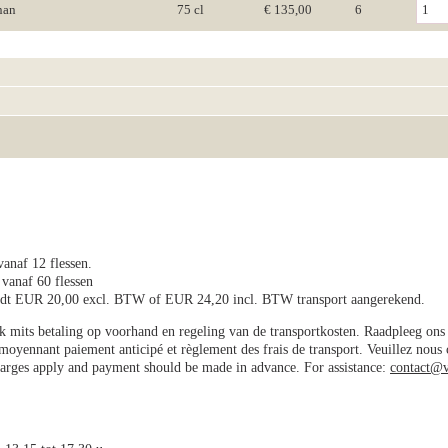
nan
75 cl
€ 135,00
6
vanaf 12 flessen.
 vanaf 60 flessen
wordt EUR 20,00 excl. BTW of EUR 24,20 incl. BTW transport aangerekend.
jk mits betaling op voorhand en regeling van de transportkosten. Raadpleeg on
e moyennant paiement anticipé et règlement des frais de transport. Veuillez nous
charges apply and payment should be made in advance. For assistance:
contact@v