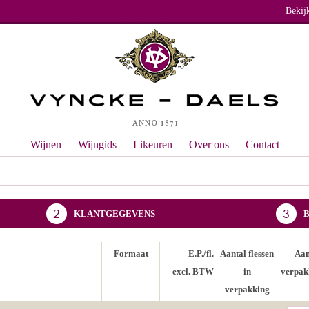
Bekij
Wijnen
Wijngids
Likeuren
Over ons
Contact
KLANTGEGEVENS
Formaat
E.P./fl.
Aantal flessen
Aan
excl. BTW
in
verpak
verpakking