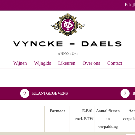
Bekij
Wijnen
Wijngids
Likeuren
Over ons
Contact
KLANTGEGEVENS
Formaat
E.P./fl.
Aantal flessen
Aan
excl. BTW
in
verpak
verpakking