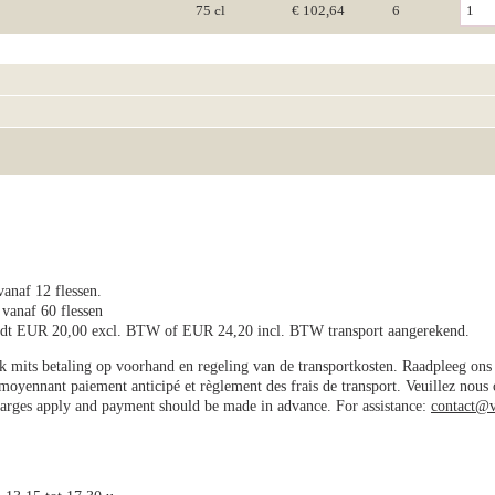
75 cl
€ 102,64
6
vanaf 12 flessen.
 vanaf 60 flessen
wordt EUR 20,00 excl. BTW of EUR 24,20 incl. BTW transport aangerekend.
jk mits betaling op voorhand en regeling van de transportkosten. Raadpleeg on
e moyennant paiement anticipé et règlement des frais de transport. Veuillez nous
charges apply and payment should be made in advance. For assistance:
contact@v