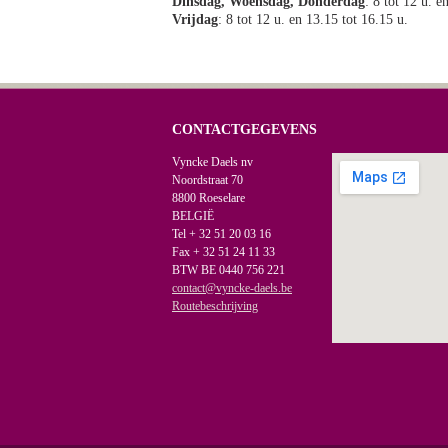
Dinsdag, Woensdag, Donderdag
: 8 tot 12 u. e
Vrijdag
: 8 tot 12 u. en 13.15 tot 16.15 u.
CONTACTGEGEVENS
Vyncke Daels nv
Noordstraat 70
8800 Roeselare
BELGIË
Tel + 32 51 20 03 16
Fax + 32 51 24 11 33
BTW BE 0440 756 221
contact@vyncke-daels.be
Routebeschrijving