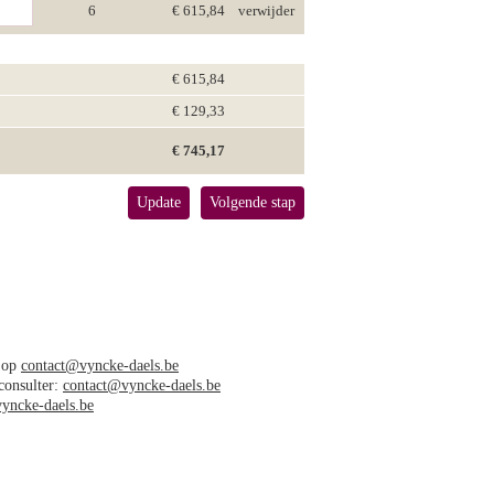
6
€ 615,84
verwijder
€ 615,84
€ 129,33
€ 745,17
Update
Volgende stap
s op
contact@vyncke-daels.be
 consulter:
contact@vyncke-daels.be
yncke-daels.be