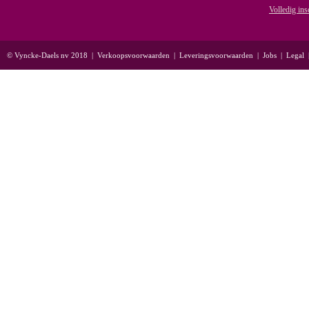
Volledig ins
© Vyncke-Daels nv 2018
|
Verkoopsvoorwaarden
|
Leveringsvoorwaarden
|
Jobs
|
Legal