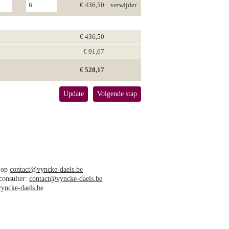
€ 436,50
verwijder
€ 436,50
€ 91,67
€ 528,17
Update
Volgende stap
s op
contact@vyncke-daels.be
 consulter:
contact@vyncke-daels.be
yncke-daels.be