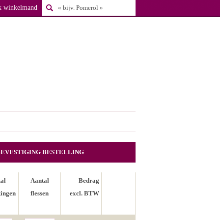
k winkelmand
BEVESTIGING BESTELLING
al
Aantal
Bedrag
ingen
flessen
excl. BTW