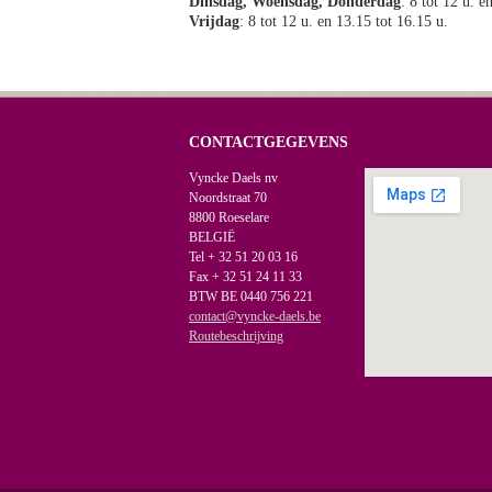
Dinsdag, Woensdag, Donderdag
: 8 tot 12 u. e
Vrijdag
: 8 tot 12 u. en 13.15 tot 16.15 u.
CONTACTGEGEVENS
Vyncke Daels nv
Noordstraat 70
8800 Roeselare
BELGIË
Tel + 32 51 20 03 16
Fax + 32 51 24 11 33
BTW BE 0440 756 221
contact@vyncke-daels.be
Routebeschrijving