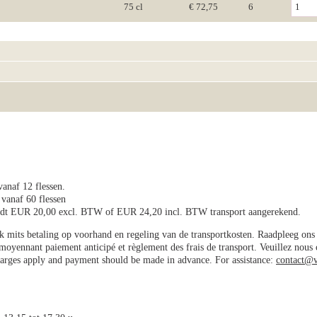
75 cl
€ 72,75
6
vanaf 12 flessen.
 vanaf 60 flessen
wordt EUR 20,00 excl. BTW of EUR 24,20 incl. BTW transport aangerekend.
jk mits betaling op voorhand en regeling van de transportkosten. Raadpleeg on
e moyennant paiement anticipé et règlement des frais de transport. Veuillez nous
charges apply and payment should be made in advance. For assistance:
contact@v