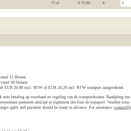
75 cl
€ 55,00
6
vanaf 12 flessen.
 vanaf 60 flessen
wordt EUR 20,00 excl. BTW of EUR 24,20 incl. BTW transport aangerekend.
jk mits betaling op voorhand en regeling van de transportkosten. Raadpleeg on
e moyennant paiement anticipé et règlement des frais de transport. Veuillez nous
charges apply and payment should be made in advance. For assistance:
contact@v