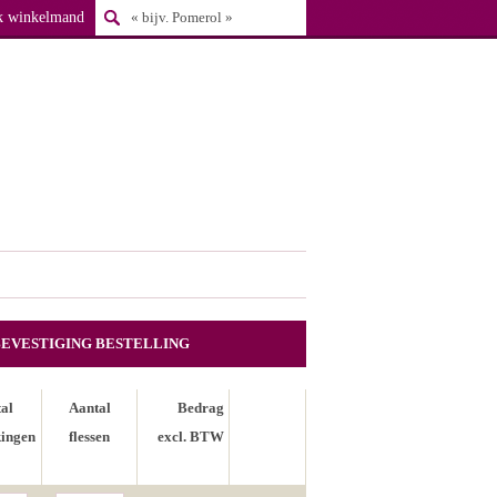
k winkelmand
BEVESTIGING BESTELLING
al
Aantal
Bedrag
ingen
flessen
excl. BTW