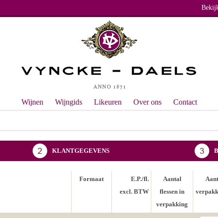
Bekij
Wijnen
Wijngids
Likeuren
Over ons
Contact
KLANTGEGEVENS
Formaat
E.P./fl.
Aantal
Aant
excl. BTW
flessen in
verpakk
verpakking