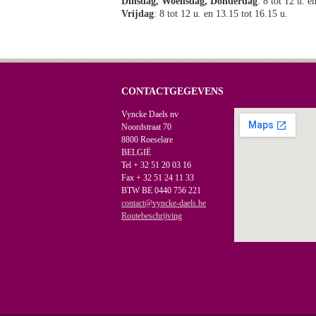
Dinsdag, Woensdag, Donderdag
: 8 tot 12 u. e
Vrijdag
: 8 tot 12 u. en 13.15 tot 16.15 u.
CONTACTGEGEVENS
Vyncke Daels nv
Noordstraat 70
8800 Roeselare
BELGIË
Tel + 32 51 20 03 16
Fax + 32 51 24 11 33
BTW BE 0440 756 221
contact@vyncke-daels.be
Routebeschrijving