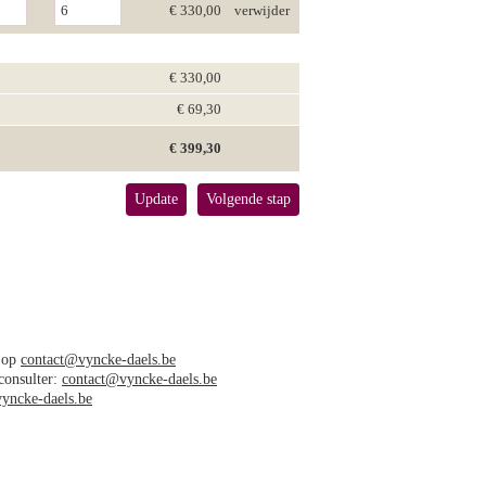
€ 330,00
verwijder
€ 330,00
€ 69,30
€ 399,30
Update
Volgende stap
s op
contact@vyncke-daels.be
 consulter:
contact@vyncke-daels.be
yncke-daels.be