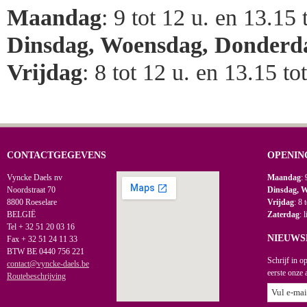
Maandag
: 9 tot 12 u. en 13.15 
Dinsdag, Woensdag, Donderd
Vrijdag
: 8 tot 12 u. en 13.15 to
CONTACTGEGEVENS
OPENIN
Vyncke Daels nv
Maandag
: 
Noordstraat 70
Dinsdag, 
8800 Roeselare
Vrijdag
: 8 
BELGIË
Zaterdag
: 
Tel + 32 51 20 03 16
NIEUWS
Fax + 32 51 24 11 33
BTW BE 0440 756 221
Schrijf in o
contact@vyncke-daels.be
eerste onze 
Routebeschrijving