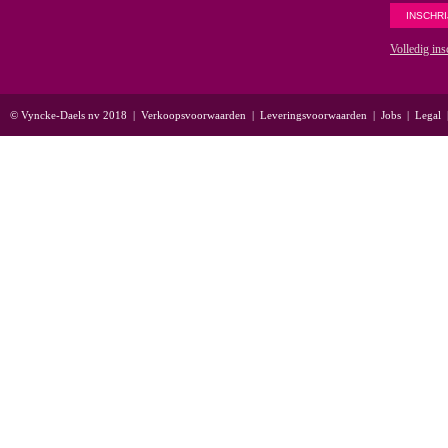
Volledig ins
© Vyncke-Daels nv 2018
|
Verkoopsvoorwaarden
|
Leveringsvoorwaarden
|
Jobs
|
Legal