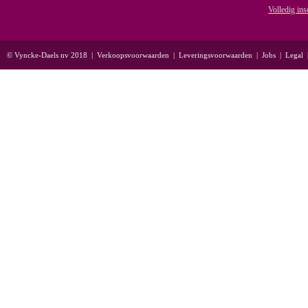
Volledig ins
© Vyncke-Daels nv 2018
|
Verkoopsvoorwaarden
|
Leveringsvoorwaarden
|
Jobs
|
Legal