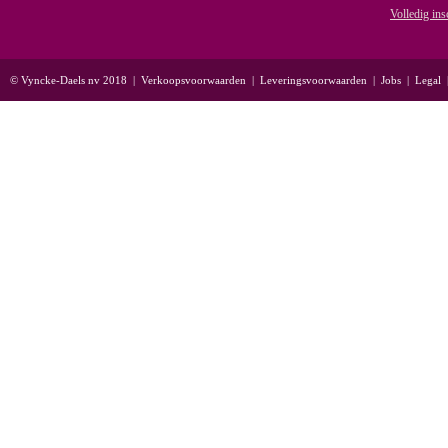
Volledig ins
© Vyncke-Daels nv 2018
|
Verkoopsvoorwaarden
|
Leveringsvoorwaarden
|
Jobs
|
Legal