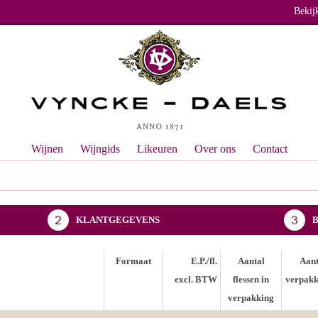
Bekij
Wijnen
Wijngids
Likeuren
Over ons
Contact
KLANTGEGEVENS
Formaat
E.P./fl.
Aantal
Aant
excl. BTW
flessen in
verpakk
verpakking