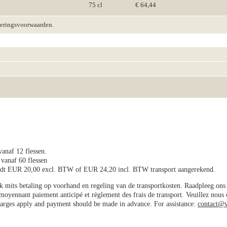
75 cl
€ 64,44
veringsvoorwaarden.
vanaf 12 flessen.
 vanaf 60 flessen
wordt EUR 20,00 excl. BTW of EUR 24,20 incl. BTW transport aangerekend.
jk mits betaling op voorhand en regeling van de transportkosten. Raadpleeg on
e moyennant paiement anticipé et règlement des frais de transport. Veuillez nous
charges apply and payment should be made in advance. For assistance:
contact@v