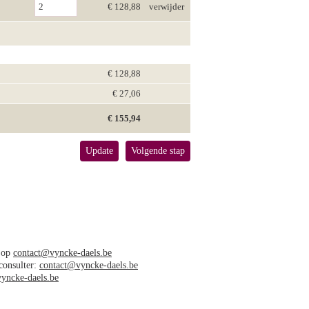
€ 128,88
verwijder
€ 128,88
€ 27,06
€ 155,94
Update
Volgende stap
s op
contact@vyncke-daels.be
 consulter:
contact@vyncke-daels.be
yncke-daels.be