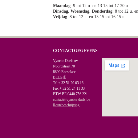
Maandag
: 9 tot 12 u. en 13.15 tot 17.30 u.
Dinsdag, Woensdag, Donderdag
: 8 tot 12 u. e
Vrijdag
: 8 tot 12 u. en 13.15 tot 16.15 u.
CONTACTGEGEVENS
Vyncke Daels nv
Noordstraat 70
8800 Roeselare
BELGIË
Tel + 32 51 20 03 16
Fax + 32 51 24 11 33
BTW BE 0440 756 221
contact@vyncke-daels.be
Routebeschrijving