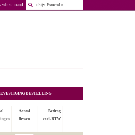
k winkelmand
BEVESTIGING BESTELLING
al
Aantal
Bedrag
ingen
flessen
excl. BTW