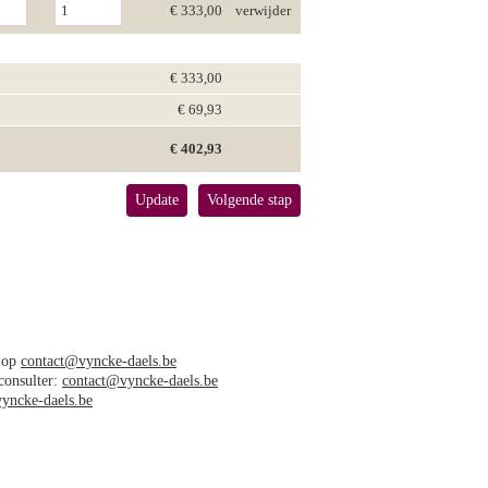
€ 333,00
verwijder
€ 333,00
€ 69,93
€ 402,93
Update
Volgende stap
s op
contact@vyncke-daels.be
 consulter:
contact@vyncke-daels.be
yncke-daels.be