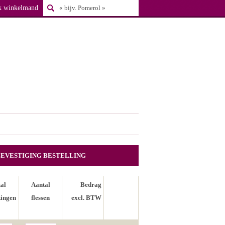
k winkelmand
BEVESTIGING BESTELLING
al
Aantal
Bedrag
ingen
flessen
excl. BTW