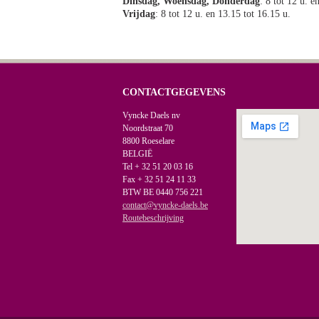
Dinsdag, Woensdag, Donderdag
: 8 tot 12 u. e
Vrijdag
: 8 tot 12 u. en 13.15 tot 16.15 u.
CONTACTGEGEVENS
Vyncke Daels nv
Noordstraat 70
8800 Roeselare
BELGIË
Tel + 32 51 20 03 16
Fax + 32 51 24 11 33
BTW BE 0440 756 221
contact@vyncke-daels.be
Routebeschrijving