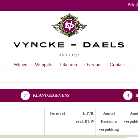
Bekij
Wijnen
Wijngids
Likeuren
Over ons
Contact
KLANTGEGEVENS
Formaat
E.P./fl.
Aantal
Aant
excl. BTW
flessen in
verpakk
verpakking