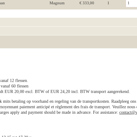
nan
Magnum
€ 333,00
1
vanaf 12 flessen.
 vanaf 60 flessen
wordt EUR 20,00 excl. BTW of EUR 24,20 incl. BTW transport aangerekend.
jk mits betaling op voorhand en regeling van de transportkosten. Raadpleeg on
e moyennant paiement anticipé et règlement des frais de transport. Veuillez nous
charges apply and payment should be made in advance. For assistance:
contact@v