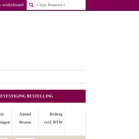
k winkelmand
BEVESTIGING BESTELLING
al
Aantal
Bedrag
ingen
flessen
excl. BTW