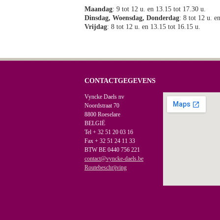
Maandag
: 9 tot 12 u. en 13.15 tot 17.30 u.
Dinsdag, Woensdag, Donderdag
: 8 tot 12 u. e
Vrijdag
: 8 tot 12 u. en 13.15 tot 16.15 u.
CONTACTGEGEVENS
Vyncke Daels nv
Noordstraat 70
8800 Roeselare
BELGIË
Tel + 32 51 20 03 16
Fax + 32 51 24 11 33
BTW BE 0440 756 221
contact@vyncke-daels.be
Routebeschrijving