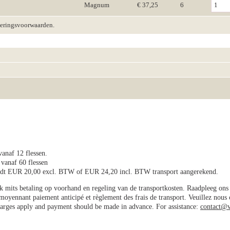
Magnum
€ 37,25
6
veringsvoorwaarden.
vanaf 12 flessen.
 vanaf 60 flessen
wordt EUR 20,00 excl. BTW of EUR 24,20 incl. BTW transport aangerekend.
jk mits betaling op voorhand en regeling van de transportkosten. Raadpleeg on
e moyennant paiement anticipé et règlement des frais de transport. Veuillez nous
charges apply and payment should be made in advance. For assistance:
contact@v