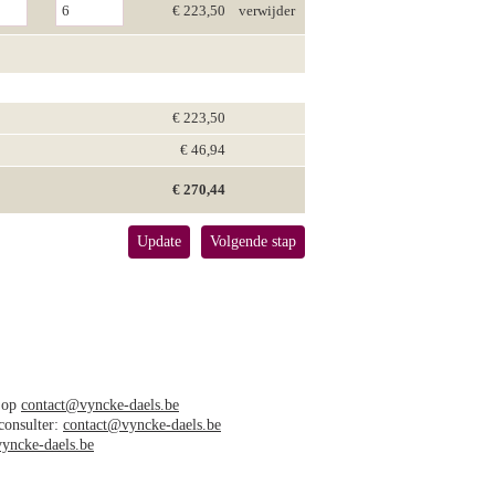
€ 223,50
verwijder
€ 223,50
€ 46,94
€ 270,44
Update
Volgende stap
s op
contact@vyncke-daels.be
 consulter:
contact@vyncke-daels.be
yncke-daels.be