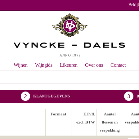
Bekij
Wijnen
Wijngids
Likeuren
Over ons
Contact
KLANTGEGEVENS
Formaat
E.P./fl.
Aantal
Aant
excl. BTW
flessen in
verpakk
verpakking