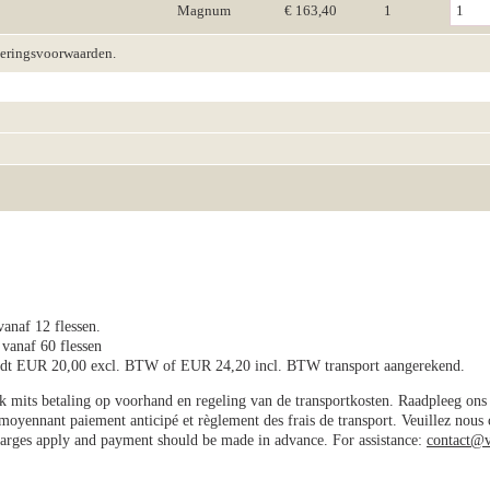
Magnum
€ 163,40
1
veringsvoorwaarden.
vanaf 12 flessen.
 vanaf 60 flessen
wordt EUR 20,00 excl. BTW of EUR 24,20 incl. BTW transport aangerekend.
jk mits betaling op voorhand en regeling van de transportkosten. Raadpleeg on
e moyennant paiement anticipé et règlement des frais de transport. Veuillez nous
charges apply and payment should be made in advance. For assistance:
contact@v