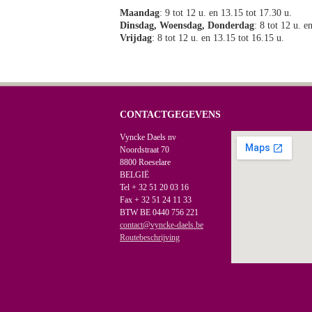
Maandag
: 9 tot 12 u. en 13.15 tot 17.30 u.
Dinsdag, Woensdag, Donderdag
: 8 tot 12 u. e
Vrijdag
: 8 tot 12 u. en 13.15 tot 16.15 u.
CONTACTGEGEVENS
Vyncke Daels nv
Noordstraat 70
8800 Roeselare
BELGIË
Tel + 32 51 20 03 16
Fax + 32 51 24 11 33
BTW BE 0440 756 221
contact@vyncke-daels.be
Routebeschrijving