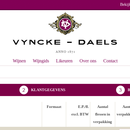
Bekij
Wijnen
Wijngids
Likeuren
Over ons
Contact
KLANTGEGEVENS
Formaat
E.P./fl.
Aantal
Aant
excl. BTW
flessen in
verpakk
verpakking