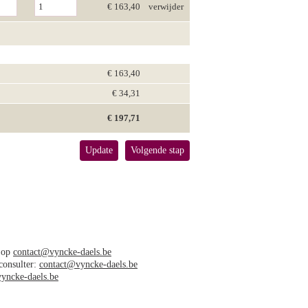
€ 163,40
verwijder
€ 163,40
€ 34,31
€ 197,71
Update
Volgende stap
s op
contact@vyncke-daels.be
 consulter:
contact@vyncke-daels.be
yncke-daels.be