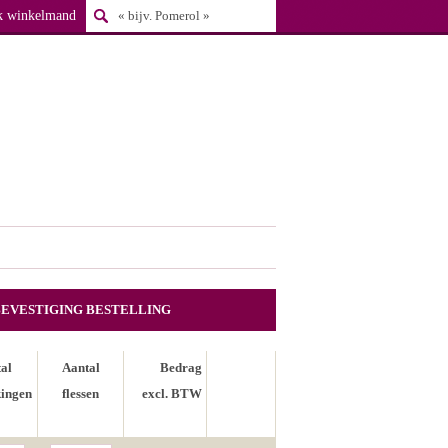
k winkelmand
BEVESTIGING BESTELLING
al
Aantal
Bedrag
ingen
flessen
excl. BTW