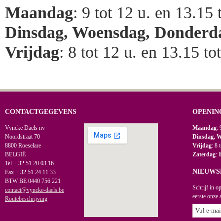
Maandag
: 9 tot 12 u. en 13.15 
Dinsdag, Woensdag, Donderd
Vrijdag
: 8 tot 12 u. en 13.15 to
CONTACTGEGEVENS
OPENIN
Vyncke Daels nv
Maandag
: 
Noordstraat 70
Dinsdag, 
8800 Roeselare
Vrijdag
: 8 
BELGIË
Zaterdag
: 
Tel + 32 51 20 03 16
NIEUWS
Fax + 32 51 24 11 33
BTW BE 0440 756 221
Schrijf in o
contact@vyncke-daels.be
eerste onze 
Routebeschrijving