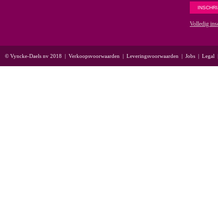
Volledig ins
© Vyncke-Daels nv 2018
|
Verkoopsvoorwaarden
|
Leveringsvoorwaarden
|
Jobs
|
Legal