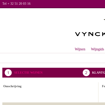
Tel + 32 51 20 03 16
Wijnen
Wijngids
SELECTIE WIJNEN
KLANTG
BEVESTIGING BESTELLING
Omschrijving
F