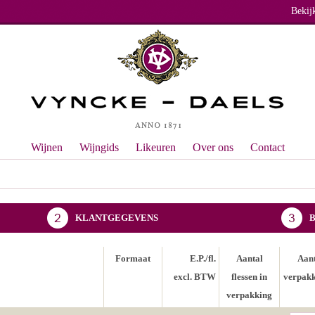
Bekij
Wijnen
Wijngids
Likeuren
Over ons
Contact
KLANTGEGEVENS
Formaat
E.P./fl.
Aantal
Aan
excl. BTW
flessen in
verpak
verpakking