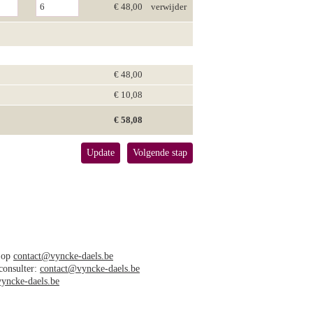
€ 48,00
verwijder
€ 48,00
€ 10,08
€ 58,08
Update
Volgende stap
s op
contact@vyncke-daels.be
 consulter:
contact@vyncke-daels.be
yncke-daels.be