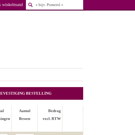
k winkelmand
BEVESTIGING BESTELLING
tal
Aantal
Bedrag
kingen
flessen
excl. BTW