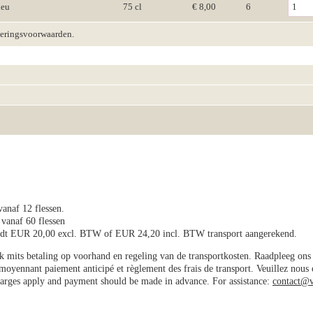
ieu
75 cl
€ 8,00
6
veringsvoorwaarden.
vanaf 12 flessen.
 vanaf 60 flessen
wordt EUR 20,00 excl. BTW of EUR 24,20 incl. BTW transport aangerekend.
jk mits betaling op voorhand en regeling van de transportkosten. Raadpleeg on
e moyennant paiement anticipé et règlement des frais de transport. Veuillez nous
charges apply and payment should be made in advance. For assistance:
contact@v