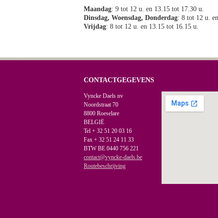
Maandag
: 9 tot 12 u. en 13.15 tot 17.30 u.
Dinsdag, Woensdag, Donderdag
: 8 tot 12 u. e
Vrijdag
: 8 tot 12 u. en 13.15 tot 16.15 u.
CONTACTGEGEVENS
Vyncke Daels nv
Noordstraat 70
8800 Roeselare
BELGIË
Tel + 32 51 20 03 16
Fax + 32 51 24 11 33
BTW BE 0440 756 221
contact@vyncke-daels.be
Routebeschrijving