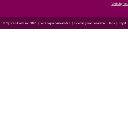
Volledig ins
© Vyncke-Daels nv 2018
|
Verkoopsvoorwaarden
|
Leveringsvoorwaarden
|
Jobs
|
Legal