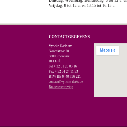
Dinsdag, Woensdag, Donderdag
: 8 tot 12 u. e
Vrijdag
: 8 tot 12 u. en 13.15 tot 16.15 u.
CONTACTGEGEVENS
Vyncke Daels nv
Noordstraat 70
8800 Roeselare
BELGIË
Tel + 32 51 20 03 16
Fax + 32 51 24 11 33
BTW BE 0440 756 221
contact@vyncke-daels.be
Routebeschrijving