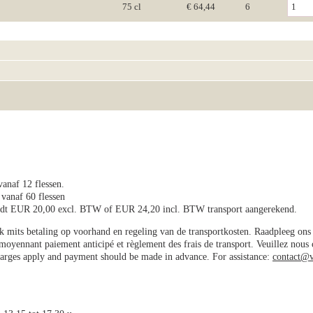
75 cl
€ 64,44
6
vanaf 12 flessen.
 vanaf 60 flessen
wordt EUR 20,00 excl. BTW of EUR 24,20 incl. BTW transport aangerekend.
jk mits betaling op voorhand en regeling van de transportkosten. Raadpleeg on
e moyennant paiement anticipé et règlement des frais de transport. Veuillez nous
charges apply and payment should be made in advance. For assistance:
contact@v