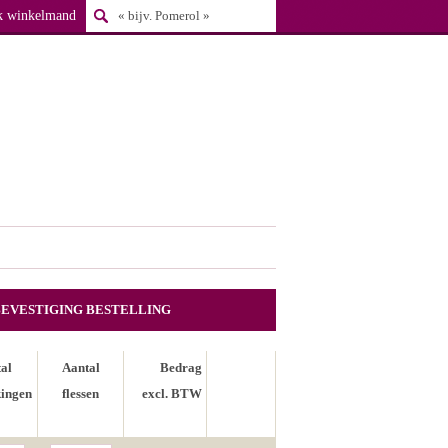
k winkelmand
BEVESTIGING BESTELLING
al
Aantal
Bedrag
ingen
flessen
excl. BTW