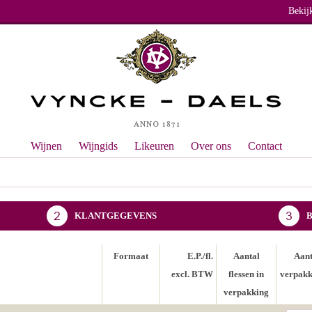
Bekij
Wijnen
Wijngids
Likeuren
Over ons
Contact
KLANTGEGEVENS
Formaat
E.P./fl.
Aantal
Aant
excl. BTW
flessen in
verpakk
verpakking