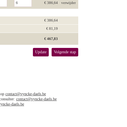
€ 386,64
verwijder
€ 386,64
€ 81,19
€ 467,83
Update
Volgende stap
s op
contact@vyncke-daels.be
 consulter:
contact@vyncke-daels.be
yncke-daels.be