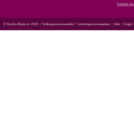
Volledig ins
© Vyncke-Daels nv 2018
|
Verkoopsvoorwaarden
|
Leveringsvoorwaarden
|
Jobs
|
Legal