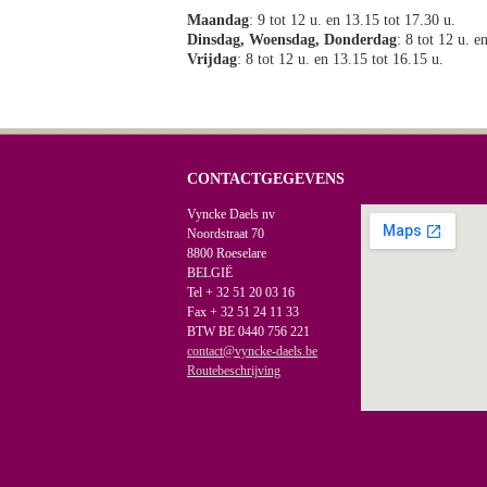
Maandag
: 9 tot 12 u. en 13.15 tot 17.30 u.
Dinsdag, Woensdag, Donderdag
: 8 tot 12 u. e
Vrijdag
: 8 tot 12 u. en 13.15 tot 16.15 u.
CONTACTGEGEVENS
Vyncke Daels nv
Noordstraat 70
8800 Roeselare
BELGIË
Tel + 32 51 20 03 16
Fax + 32 51 24 11 33
BTW BE 0440 756 221
contact@vyncke-daels.be
Routebeschrijving