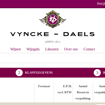
Bekij
Wijnen
Wijngids
Likeuren
Over ons
Contact
KLANTGEGEVENS
Formaat
E.P./fl.
Aantal
Aant
excl. BTW
flessen in
verpakk
verpakking