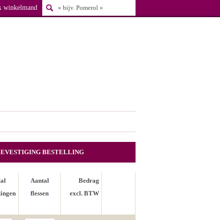
k winkelmand
BEVESTIGING BESTELLING
al
Aantal
Bedrag
ingen
flessen
excl. BTW