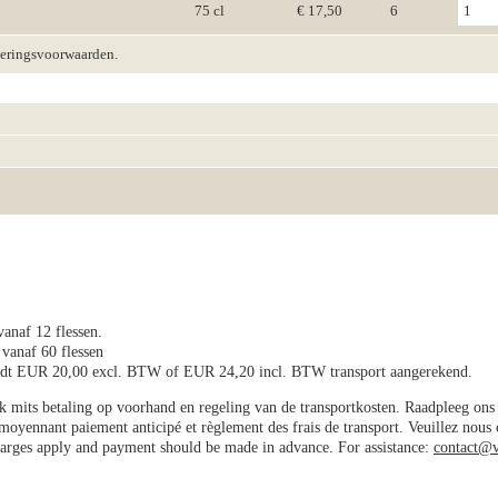
75 cl
€ 17,50
6
veringsvoorwaarden.
vanaf 12 flessen.
 vanaf 60 flessen
wordt EUR 20,00 excl. BTW of EUR 24,20 incl. BTW transport aangerekend.
jk mits betaling op voorhand en regeling van de transportkosten. Raadpleeg on
e moyennant paiement anticipé et règlement des frais de transport. Veuillez nous
charges apply and payment should be made in advance. For assistance:
contact@v