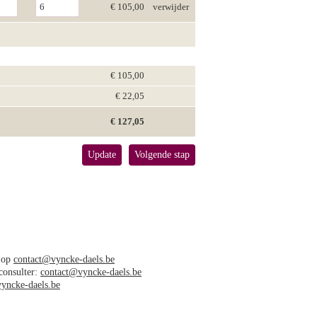
€ 105,00
verwijder
€ 105,00
€ 22,05
€ 127,05
Update
Volgende stap
s op
contact@vyncke-daels.be
 consulter:
contact@vyncke-daels.be
yncke-daels.be