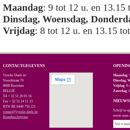
Maandag
: 9 tot 12 u. en 13.15 
Dinsdag, Woensdag, Donderd
Vrijdag
: 8 tot 12 u. en 13.15 to
CONTACTGEGEVENS
OPENIN
Vyncke Daels nv
Maandag
: 
Noordstraat 70
Dinsdag, 
8800 Roeselare
Vrijdag
: 8 
BELGIË
Zaterdag
: 
Tel + 32 51 20 03 16
NIEUWS
Fax + 32 51 24 11 33
BTW BE 0440 756 221
Schrijf in o
contact@vyncke-daels.be
eerste onze 
Routebeschrijving