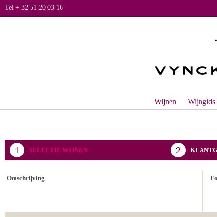
Tel + 32 51 20 03 16
Wijnen
Wijngids
SELECTIE WIJNEN
KLANTG
BEVESTIGING BESTELLING
Omschrijving
F