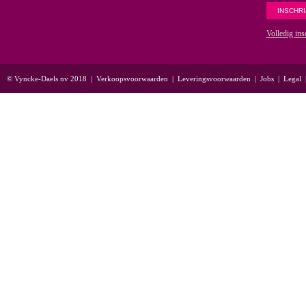
Volledig ins
© Vyncke-Daels nv 2018
|
Verkoopsvoorwaarden
|
Leveringsvoorwaarden
|
Jobs
|
Legal