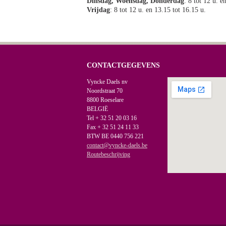
Dinsdag, Woensdag, Donderdag
: 8 tot 12 u. e
Vrijdag
: 8 tot 12 u. en 13.15 tot 16.15 u.
CONTACTGEGEVENS
Vyncke Daels nv
Noordstraat 70
8800 Roeselare
BELGIË
Tel + 32 51 20 03 16
Fax + 32 51 24 11 33
BTW BE 0440 756 221
contact@vyncke-daels.be
Routebeschrijving