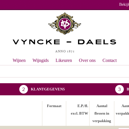
Bekij
Wijnen
Wijngids
Likeuren
Over ons
Contact
KLANTGEGEVENS
Formaat
E.P./fl.
Aantal
Aant
excl. BTW
flessen in
verpakk
verpakking