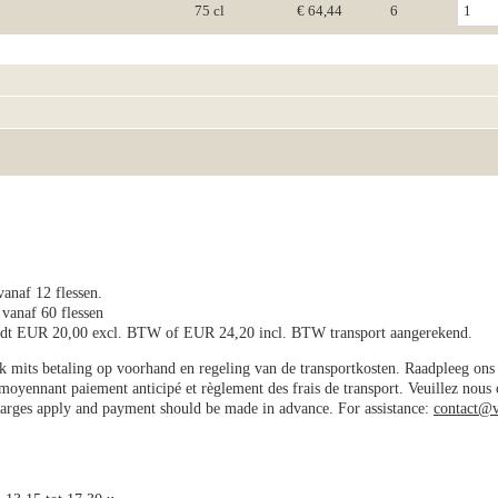
75 cl
€ 64,44
6
vanaf 12 flessen.
 vanaf 60 flessen
wordt EUR 20,00 excl. BTW of EUR 24,20 incl. BTW transport aangerekend.
jk mits betaling op voorhand en regeling van de transportkosten. Raadpleeg on
e moyennant paiement anticipé et règlement des frais de transport. Veuillez nous
charges apply and payment should be made in advance. For assistance:
contact@v