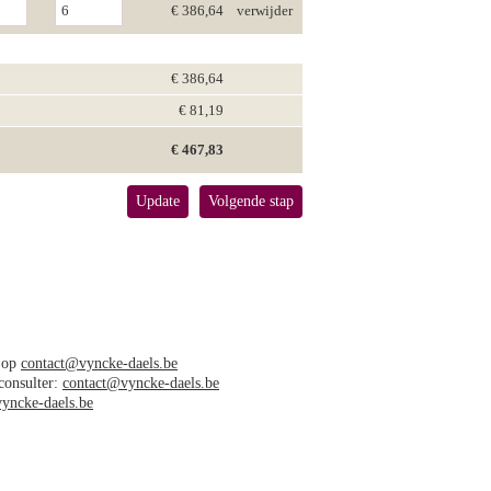
€ 386,64
verwijder
€ 386,64
€ 81,19
€ 467,83
Update
Volgende stap
s op
contact@vyncke-daels.be
 consulter:
contact@vyncke-daels.be
yncke-daels.be