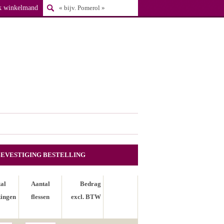
k winkelmand
BEVESTIGING BESTELLING
al
Aantal
Bedrag
ingen
flessen
excl. BTW