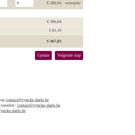
€ 386,64
verwijder
€ 386,64
€ 81,19
€ 467,83
Update
Volgende stap
s op
contact@vyncke-daels.be
 consulter:
contact@vyncke-daels.be
yncke-daels.be