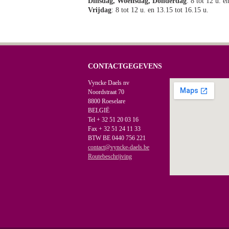
Dinsdag, Woensdag, Donderdag
: 8 tot 12 u. e
Vrijdag
: 8 tot 12 u. en 13.15 tot 16.15 u.
CONTACTGEGEVENS
Vyncke Daels nv
Noordstraat 70
8800 Roeselare
BELGIË
Tel + 32 51 20 03 16
Fax + 32 51 24 11 33
BTW BE 0440 756 221
contact@vyncke-daels.be
Routebeschrijving