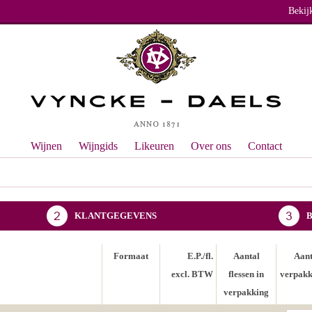
Bekij
Wijnen
Wijngids
Likeuren
Over ons
Contact
KLANTGEGEVENS
Formaat
E.P./fl.
Aantal
Aant
excl. BTW
flessen in
verpakk
verpakking