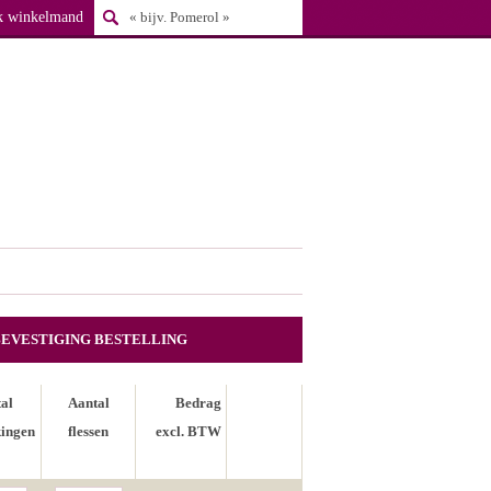
k winkelmand
BEVESTIGING BESTELLING
al
Aantal
Bedrag
ingen
flessen
excl. BTW