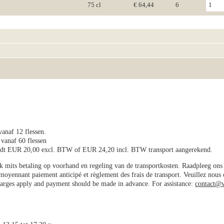
75 cl
€ 64,44
6
vanaf 12 flessen.
 vanaf 60 flessen
wordt EUR 20,00 excl. BTW of EUR 24,20 incl. BTW transport aangerekend.
jk mits betaling op voorhand en regeling van de transportkosten. Raadpleeg on
e moyennant paiement anticipé et règlement des frais de transport. Veuillez nous
charges apply and payment should be made in advance. For assistance:
contact@v