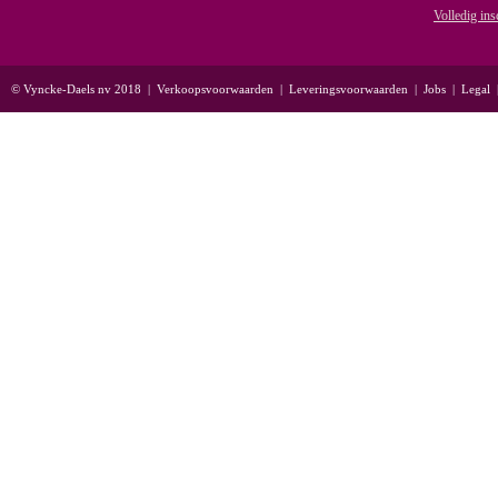
Volledig ins
© Vyncke-Daels nv 2018
|
Verkoopsvoorwaarden
|
Leveringsvoorwaarden
|
Jobs
|
Legal