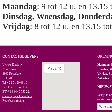
Maandag
: 9 tot 12 u. en 13.15 
Dinsdag, Woensdag, Donderd
Vrijdag
: 8 tot 12 u. en 13.15 to
CONTACTGEGEVENS
OPENIN
Vyncke Daels nv
Maandag
: 
Noordstraat 70
Dinsdag, 
8800 Roeselare
Vrijdag
: 8 
BELGIË
Zaterdag
: 
Tel + 32 51 20 03 16
NIEUWS
Fax + 32 51 24 11 33
BTW BE 0440 756 221
Schrijf in o
contact@vyncke-daels.be
eerste onze 
Routebeschrijving