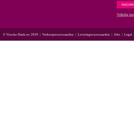
Volledig ins
© Vyncke-Daels nv 2018
|
Verkoopsvoorwaarden
|
Leveringsvoorwaarden
|
Jobs
|
Legal