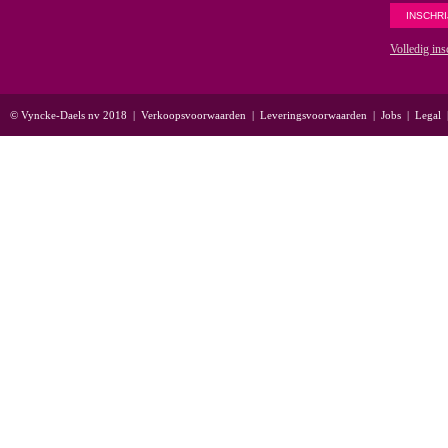
Volledig ins
© Vyncke-Daels nv 2018
|
Verkoopsvoorwaarden
|
Leveringsvoorwaarden
|
Jobs
|
Legal