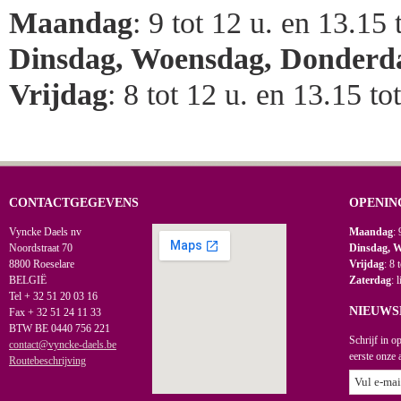
Maandag
: 9 tot 12 u. en 13.15 
Dinsdag, Woensdag, Donderd
Vrijdag
: 8 tot 12 u. en 13.15 to
CONTACTGEGEVENS
OPENIN
Vyncke Daels nv
Maandag
: 
Noordstraat 70
Dinsdag, 
8800 Roeselare
Vrijdag
: 8 
BELGIË
Zaterdag
: 
Tel + 32 51 20 03 16
NIEUWS
Fax + 32 51 24 11 33
BTW BE 0440 756 221
Schrijf in o
contact@vyncke-daels.be
eerste onze 
Routebeschrijving