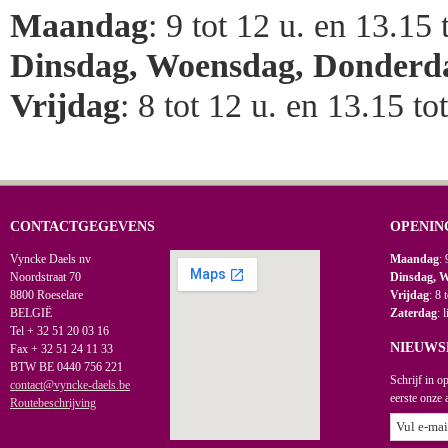
Maandag
: 9 tot 12 u. en 13.15 
Dinsdag, Woensdag, Donderd
Vrijdag
: 8 tot 12 u. en 13.15 to
CONTACTGEGEVENS
OPENIN
Vyncke Daels nv
Maandag
: 
Noordstraat 70
Dinsdag, 
8800 Roeselare
Vrijdag
: 8 
BELGIË
Zaterdag
: 
Tel + 32 51 20 03 16
NIEUWS
Fax + 32 51 24 11 33
BTW BE 0440 756 221
Schrijf in o
contact@vyncke-daels.be
eerste onze 
Routebeschrijving