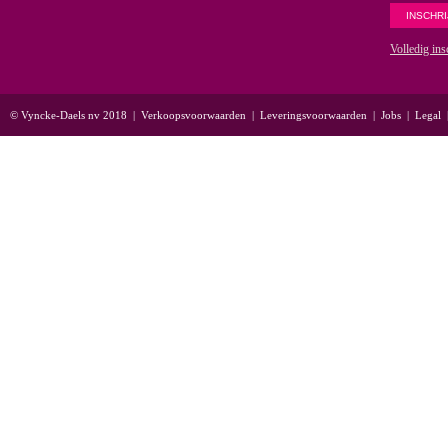
Volledig ins
© Vyncke-Daels nv 2018
|
Verkoopsvoorwaarden
|
Leveringsvoorwaarden
|
Jobs
|
Legal