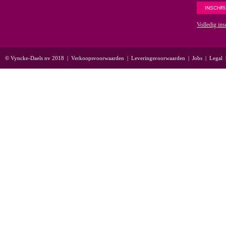
Volledig ins
© Vyncke-Daels nv 2018
|
Verkoopsvoorwaarden
|
Leveringsvoorwaarden
|
Jobs
|
Legal