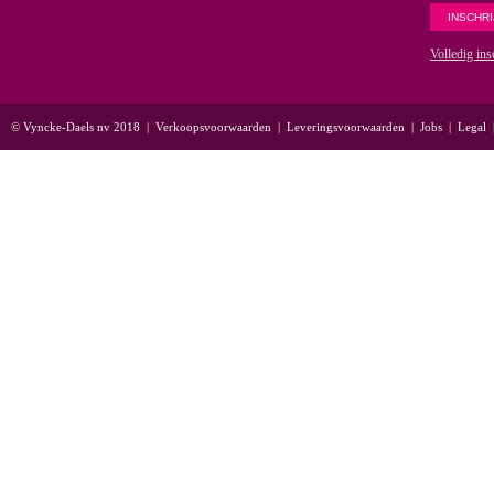
Volledig ins
© Vyncke-Daels nv 2018
|
Verkoopsvoorwaarden
|
Leveringsvoorwaarden
|
Jobs
|
Legal