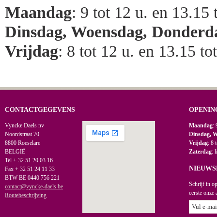
Maandag
: 9 tot 12 u. en 13.15 
Dinsdag, Woensdag, Donderd
Vrijdag
: 8 tot 12 u. en 13.15 to
CONTACTGEGEVENS
OPENIN
Vyncke Daels nv
Maandag
: 
Noordstraat 70
Dinsdag, 
8800 Roeselare
Vrijdag
: 8 
BELGIË
Zaterdag
: 
Tel + 32 51 20 03 16
NIEUWS
Fax + 32 51 24 11 33
BTW BE 0440 756 221
Schrijf in o
contact@vyncke-daels.be
eerste onze 
Routebeschrijving