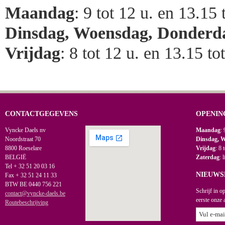
Maandag
: 9 tot 12 u. en 13.15 
Dinsdag, Woensdag, Donderd
Vrijdag
: 8 tot 12 u. en 13.15 to
CONTACTGEGEVENS
OPENIN
Vyncke Daels nv
Maandag
: 
Noordstraat 70
Dinsdag, 
8800 Roeselare
Vrijdag
: 8 
BELGIË
Zaterdag
: 
Tel + 32 51 20 03 16
NIEUWS
Fax + 32 51 24 11 33
BTW BE 0440 756 221
Schrijf in o
contact@vyncke-daels.be
eerste onze 
Routebeschrijving