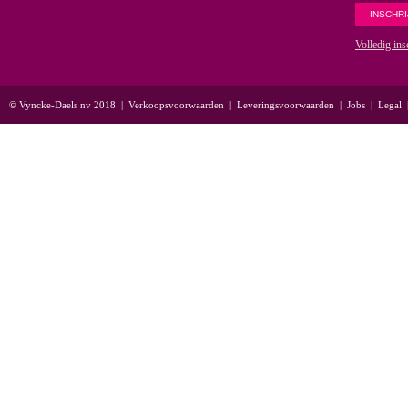
Volledig ins
© Vyncke-Daels nv 2018
|
Verkoopsvoorwaarden
|
Leveringsvoorwaarden
|
Jobs
|
Legal