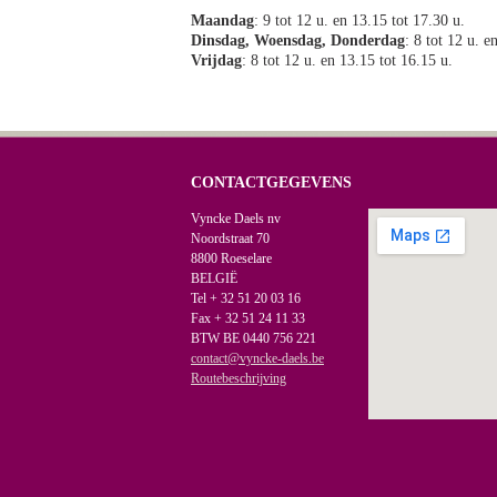
Maandag
: 9 tot 12 u. en 13.15 tot 17.30 u.
Dinsdag, Woensdag, Donderdag
: 8 tot 12 u. e
Vrijdag
: 8 tot 12 u. en 13.15 tot 16.15 u.
CONTACTGEGEVENS
Vyncke Daels nv
Noordstraat 70
8800 Roeselare
BELGIË
Tel + 32 51 20 03 16
Fax + 32 51 24 11 33
BTW BE 0440 756 221
contact@vyncke-daels.be
Routebeschrijving