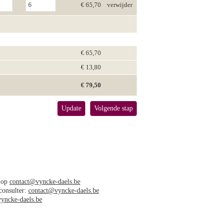
€ 65,70
verwijder
€ 65,70
€ 13,80
€ 79,50
Update
Volgende stap
s op
contact@vyncke-daels.be
 consulter:
contact@vyncke-daels.be
yncke-daels.be