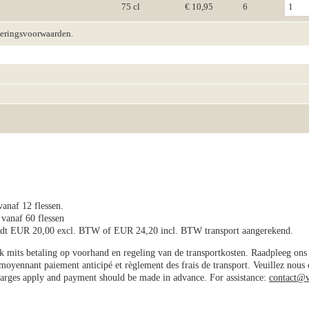
75 cl
€ 10,95
6
veringsvoorwaarden.
vanaf 12 flessen.
 vanaf 60 flessen
wordt EUR 20,00 excl. BTW of EUR 24,20 incl. BTW transport aangerekend.
jk mits betaling op voorhand en regeling van de transportkosten. Raadpleeg on
e moyennant paiement anticipé et règlement des frais de transport. Veuillez nous
charges apply and payment should be made in advance. For assistance:
contact@v