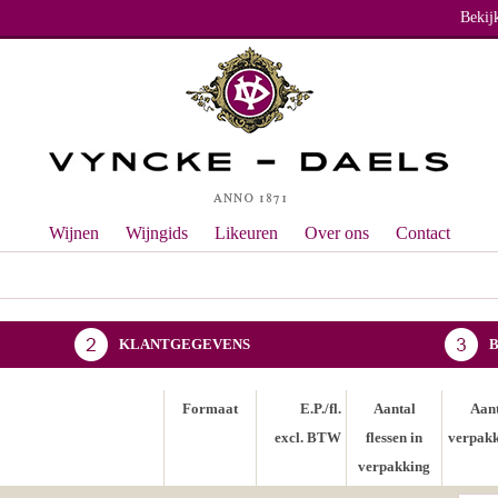
Bekij
Wijnen
Wijngids
Likeuren
Over ons
Contact
KLANTGEGEVENS
Formaat
E.P./fl.
Aantal
Aan
excl. BTW
flessen in
verpak
verpakking