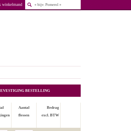
k winkelmand
BEVESTIGING BESTELLING
tal
Aantal
Bedrag
kingen
flessen
excl. BTW