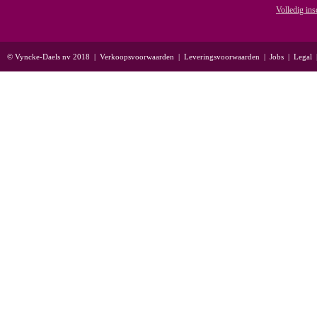
Volledig ins
© Vyncke-Daels nv 2018
|
Verkoopsvoorwaarden
|
Leveringsvoorwaarden
|
Jobs
|
Legal