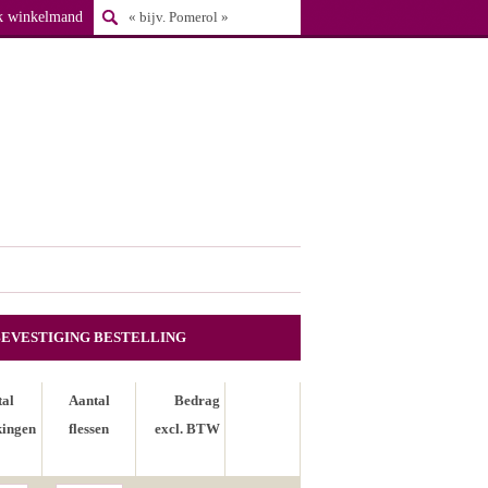
k winkelmand
BEVESTIGING BESTELLING
tal
Aantal
Bedrag
kingen
flessen
excl. BTW