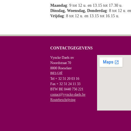
Maandag
: 9 tot 12 u. en 13.15 tot 17.30 u.
Dinsdag, Woensdag, Donderdag
: 8 tot 12 u. e
Vrijdag
: 8 tot 12 u. en 13.15 tot 16.15 u.
CONTACTGEGEVENS
Vyncke Daels nv
Noordstraat 70
8800 Roeselare
BELGIË
Tel + 32 51 20 03 16
Fax + 32 51 24 11 33
BTW BE 0440 756 221
contact@vyncke-daels.be
Routebeschrijving