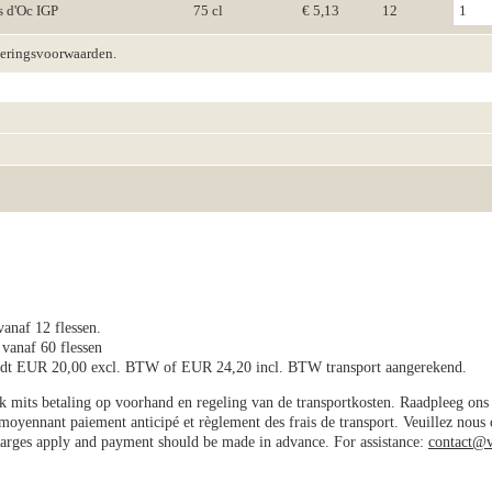
s d'Oc IGP
75 cl
€ 5,13
12
veringsvoorwaarden.
vanaf 12 flessen.
 vanaf 60 flessen
wordt EUR 20,00 excl. BTW of EUR 24,20 incl. BTW transport aangerekend.
jk mits betaling op voorhand en regeling van de transportkosten. Raadpleeg on
e moyennant paiement anticipé et règlement des frais de transport. Veuillez nous
charges apply and payment should be made in advance. For assistance:
contact@v