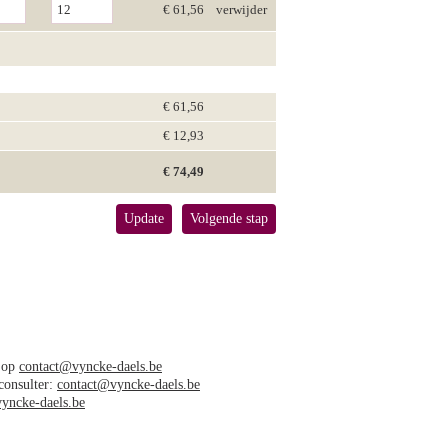
€ 61,56
verwijder
€ 61,56
€ 12,93
€ 74,49
Update
Volgende stap
s op
contact@vyncke-daels.be
 consulter:
contact@vyncke-daels.be
yncke-daels.be