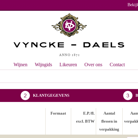
Bekij
Wijnen
Wijngids
Likeuren
Over ons
Contact
KLANTGEGEVENS
Formaat
E.P./fl.
Aantal
Aan
excl. BTW
flessen in
verpak
verpakking