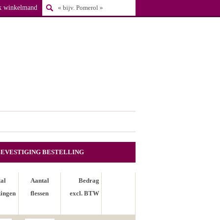
k winkelmand
BEVESTIGING BESTELLING
al
Aantal
Bedrag
ingen
flessen
excl. BTW