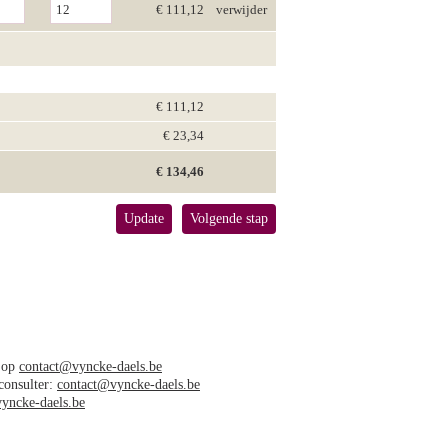
€ 111,12
verwijder
€ 111,12
€ 23,34
€ 134,46
Update
Volgende stap
s op
contact@vyncke-daels.be
 consulter:
contact@vyncke-daels.be
yncke-daels.be