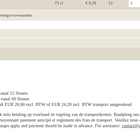
75 cl
€ 9,26
12
veringsvoorwaarden.
vanaf 12 flessen.
 vanaf 60 flessen
wordt EUR 20,00 excl. BTW of EUR 24,20 incl. BTW transport aangerekend.
jk mits betaling op voorhand en regeling van de transportkosten. Raadpleeg on
e moyennant paiement anticipé et règlement des frais de transport. Veuillez nous
charges apply and payment should be made in advance. For assistance:
contact@v