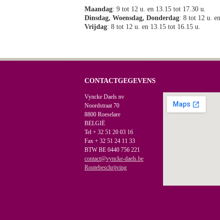
Maandag
: 9 tot 12 u. en 13.15 tot 17.30 u.
Dinsdag, Woensdag, Donderdag
: 8 tot 12 u. e
Vrijdag
: 8 tot 12 u. en 13.15 tot 16.15 u.
CONTACTGEGEVENS
Vyncke Daels nv
Noordstraat 70
8800 Roeselare
BELGIË
Tel + 32 51 20 03 16
Fax + 32 51 24 11 33
BTW BE 0440 756 221
contact@vyncke-daels.be
Routebeschrijving