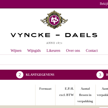
Bekij
Wijnen
Wijngids
Likeuren
Over ons
Contact
KLANTGEGEVENS
Formaat
E.P./fl.
Aantal
Aant
excl. BTW
flessen in
verpakk
verpakking