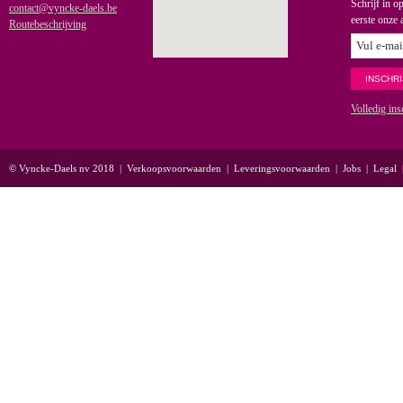
Schrijf in o
contact@vyncke-daels.be
eerste onze 
Routebeschrijving
Volledig ins
© Vyncke-Daels nv 2018
|
Verkoopsvoorwaarden
|
Leveringsvoorwaarden
|
Jobs
|
Legal