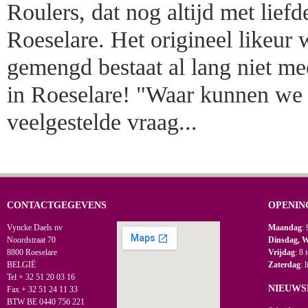
Roulers, dat nog altijd met lief
Roeselare. Het origineel likeur
gemengd bestaat al lang niet me
in Roeselare! "Waar kunnen we 
veelgestelde vraag...
CONTACTGEGEVENS
OPENIN
Vyncke Daels nv
Maandag
: 
Noordstraat 70
Dinsdag, 
8800 Roeselare
Vrijdag
: 8 
BELGIË
Zaterdag
: 
Tel + 32 51 20 03 16
NIEUWS
Fax + 32 51 24 11 33
BTW BE 0440 756 221