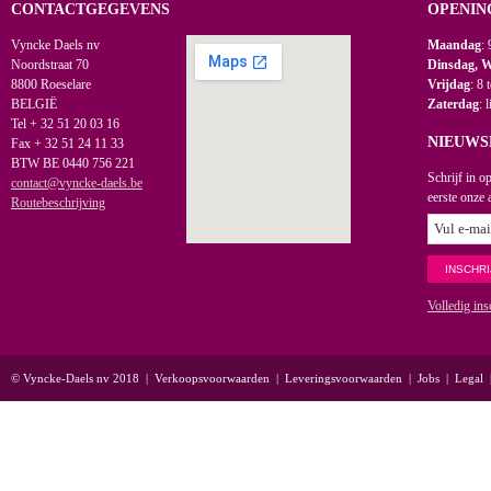
CONTACTGEGEVENS
OPENIN
Vyncke Daels nv
Maandag
: 
Noordstraat 70
Dinsdag, 
8800 Roeselare
Vrijdag
: 8 
BELGIË
Zaterdag
: 
Tel + 32 51 20 03 16
NIEUWS
Fax + 32 51 24 11 33
BTW BE 0440 756 221
Schrijf in o
contact@vyncke-daels.be
eerste onze 
Routebeschrijving
Volledig ins
© Vyncke-Daels nv 2018
|
Verkoopsvoorwaarden
|
Leveringsvoorwaarden
|
Jobs
|
Legal