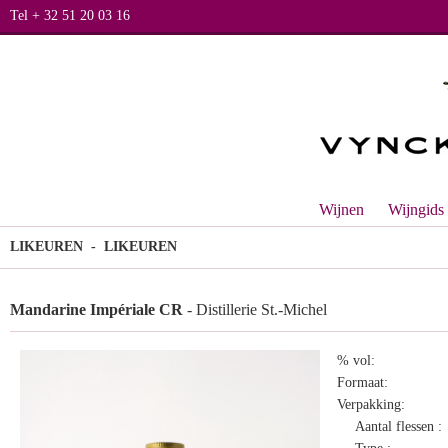
Tel + 32 51 20 03 16
Wijnen
Wijngids
LIKEUREN
- LIKEUREN
Mandarine Impériale CR
- Distillerie St.-Michel
% vol:
Formaat:
Verpakking:
Aantal flessen :