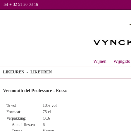
Tel + 32 51 20 03 16
Wijnen
Wijngids
LIKEUREN
- LIKEUREN
Vermouth del Professore
- Rosso
% vol:
18% vol
Formaat:
75 cl
Verpakking:
CC6
Aantal flessen :
6