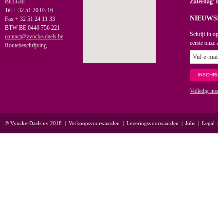
BELGIË
Zaterdag
: 
Tel + 32 51 20 03 16
NIEUWS
Fax + 32 51 24 11 33
BTW BE 0440 756 221
Schrijf in o
contact@vyncke-daels.be
eerste onze 
Routebeschrijving
Volledig ins
© Vyncke-Daels nv 2018
|
Verkoopsvoorwaarden
|
Leveringsvoorwaarden
|
Jobs
|
Legal