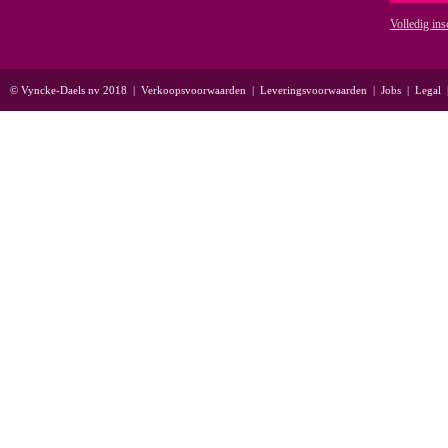
Volledig ins
© Vyncke-Daels nv 2018
|
Verkoopsvoorwaarden
|
Leveringsvoorwaarden
|
Jobs
|
Legal