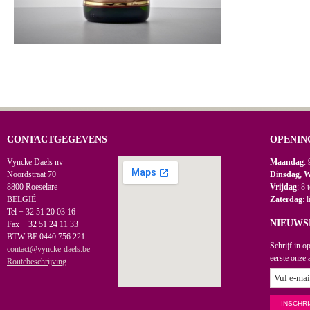
CONTACTGEGEVENS
OPENIN
Vyncke Daels nv
Maandag
: 
Noordstraat 70
Dinsdag, 
8800 Roeselare
Vrijdag
: 8 
BELGIË
Zaterdag
: 
Tel + 32 51 20 03 16
NIEUWS
Fax + 32 51 24 11 33
BTW BE 0440 756 221
Schrijf in o
contact@vyncke-daels.be
eerste onze 
Routebeschrijving