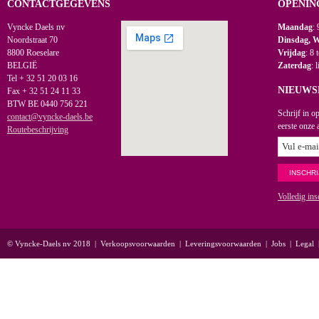
CONTACTGEGEVENS
OPENIN
Vyncke Daels nv
Maandag
: 
Noordstraat 70
Dinsdag, 
8800 Roeselare
Vrijdag
: 8 
BELGIË
Zaterdag
: 
Tel + 32 51 20 03 16
NIEUWS
Fax + 32 51 24 11 33
BTW BE 0440 756 221
Schrijf in o
contact@vyncke-daels.be
eerste onze 
Routebeschrijving
Volledig ins
© Vyncke-Daels nv 2018
|
Verkoopsvoorwaarden
|
Leveringsvoorwaarden
|
Jobs
|
Legal