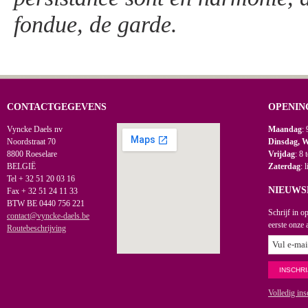
fondue, de garde.
CONTACTGEGEVENS
OPENIN
Vyncke Daels nv
Maandag
: 
Noordstraat 70
Dinsdag, 
8800 Roeselare
Vrijdag
: 8 
BELGIË
Zaterdag
: 
Tel + 32 51 20 03 16
NIEUWS
Fax + 32 51 24 11 33
BTW BE 0440 756 221
Schrijf in o
contact@vyncke-daels.be
eerste onze 
Routebeschrijving
Volledig ins