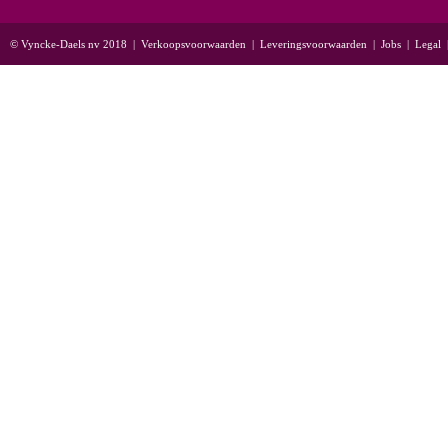
© Vyncke-Daels nv 2018
|
Verkoopsvoorwaarden
|
Leveringsvoorwaarden
|
Jobs
|
Legal