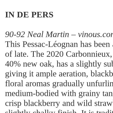
IN DE PERS
90-92 Neal Martin – vinous.co
This Pessac-Léognan has been a 
of late. The 2020 Carbonnieux,
40% new oak, has a slightly su
giving it ample aeration, blackb
floral aromas gradually unfurlin
medium-bodied with grainy tanni
crisp blackberry and wild straw
slightly chalky finish. It is tradi