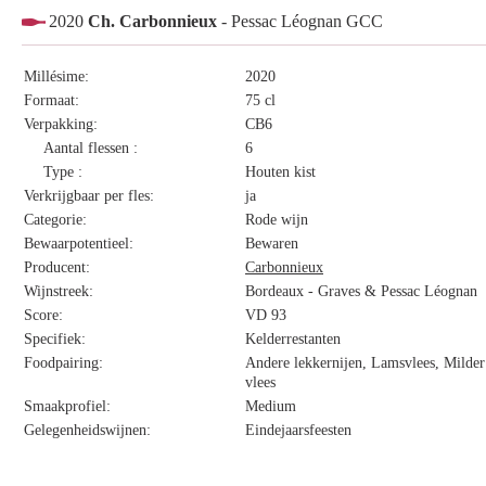
2020
Ch. Carbonnieux
- Pessac Léognan GCC
Millésime:
2020
Formaat:
75 cl
Verpakking:
CB6
Aantal flessen :
6
Type :
Houten kist
Verkrijgbaar per fles:
ja
Categorie:
Rode wijn
Bewaarpotentieel:
Bewaren
Producent:
Carbonnieux
Wijnstreek:
Bordeaux - Graves & Pessac Léognan
Score:
VD 93
Specifiek:
Kelderrestanten
Foodpairing:
Andere lekkernijen, Lamsvlees, Milder 
vlees
Smaakprofiel:
Medium
Gelegenheidswijnen:
Eindejaarsfeesten