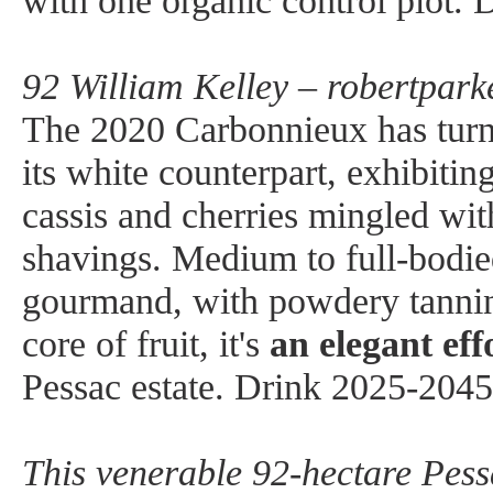
with one organic control plot.
92 William Kelley – robertpark
The 2020 Carbonnieux has turne
its white counterpart, exhibiti
cassis and cherries mingled with
shavings. Medium to full-bodie
gourmand, with powdery tannin
core of fruit, it's
an elegant eff
Pessac estate. Drink 2025-2045
This venerable 92-hectare Pes