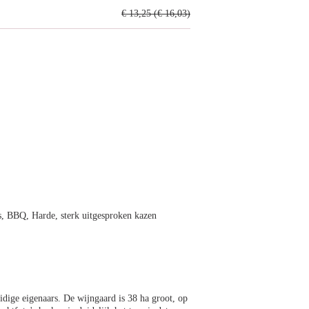
€ 13,25 (€ 16,03)
es, BBQ, Harde, sterk uitgesproken kazen
ige eigenaars. De wijngaard is 38 ha groot, op