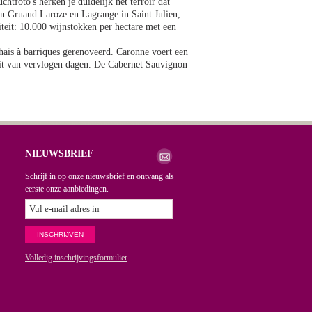
htfoto's herken je duidelijk het terroir dat
van Gruaud Laroze en Lagrange in Saint Julien,
teit: 10.000 wijnstokken per hectare met een
hais à barriques gerenoveerd. Caronne voert een
teit van vervlogen dagen. De Cabernet Sauvignon
NIEUWSBRIEF
Schrijf in op onze nieuwsbrief en ontvang als
eerste onze aanbiedingen.
Volledig inschrijvingsformulier