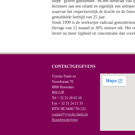
diepe "graves günziennes" en een substraat van ij
herinnert aan een eiland en eigenlijk een uitlop
waarvan het respectievelijk de kracht en de fin
gemiddelde leeftijd van 25 jaar.
Sinds 1999 is de werkwijze radicaal gemodernisee
élevage van 12 maand in 30% nieuwe eik. Het res
levert nu meer rijpheid en concentratie dan voor
CONTACTGEGEVENS
Vyncke Daels nv
Noordstraat 70
8800 Roeselare
BELGIË
Tel + 32 51 20 03 16
Fax + 32 51 24 11 33
BTW BE 0440 756 221
contact@vyncke-daels.be
Routebeschrijving