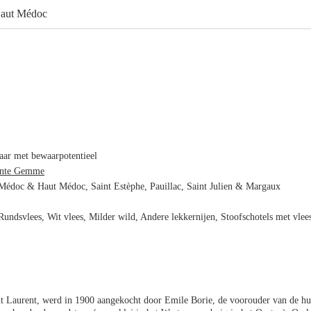
aut Médoc
ar met bewaarpotentieel
inte Gemme
Médoc & Haut Médoc, Saint Estèphe, Pauillac, Saint Julien & Margaux
undsvlees, Wit vlees, Milder wild, Andere lekkernijen, Stoofschotels met vle
 Laurent, werd in 1900 aangekocht door Emile Borie, de voorouder van de huid