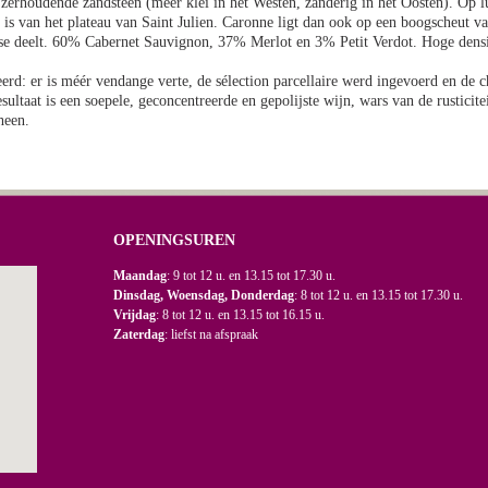
zerhoudende zandsteen (meer klei in het Westen, zanderig in het Oosten). Op luc
er is van het plateau van Saint Julien. Caronne ligt dan ook op een boogscheut 
esse deelt. 60% Cabernet Sauvignon, 37% Merlot en 3% Petit Verdot. Hoge densi
rd: er is méér vendange verte, de sélection parcellaire werd ingevoerd en de c
ultaat is een soepele, geconcentreerde en gepolijste wijn, wars van de rustici
heen.
OPENINGSUREN
Maandag
: 9 tot 12 u. en 13.15 tot 17.30 u.
Dinsdag, Woensdag, Donderdag
: 8 tot 12 u. en 13.15 tot 17.30 u.
Vrijdag
: 8 tot 12 u. en 13.15 tot 16.15 u.
Zaterdag
: liefst na afspraak