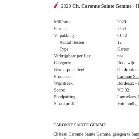
2020
Ch. Caronne Sainte Gemme
- H
Millésime:
2020
Formaat:
75 cl
Verpakking:
CC12
Aantal flessen :
12
Type :
Karton
Verkrijgbaar per fles:
nee
Categorie:
Rode wijn
Bewaarpotentieel:
Op dronk ma
Producent:
Caronne Sa
Wijnstreek:
Bordeaux - 
Score:
VD 92
Foodpairing:
Lamsvlees, R
Smaakprofiel:
Volmondig
CARONNE SAINTE GEMME
Château Caronne Sainte Gemme, gelegen te Saint