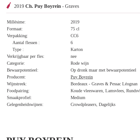
2019
Ch. Puy Boyrein
- Graves
Millésime:
2019
Formaat:
75 cl
Verpakking:
CC6
Aantal flessen :
6
Type :
Karton
Verkrijgbaar per fles:
nee
Categorie:
Rode wijn
Bewaarpotentieel:
Op dronk maar met bewaarpotentieel
Producent:
Puy Boyrein
Wijnstreek:
Bordeaux - Graves & Pessac Léognan
Foodpairing:
Koude vleeswaren, Lamsvlees, Rundsvl
Smaakprofiel:
Medium
Gelegenheidswijnen:
Crowdpleasers, Dagelijks