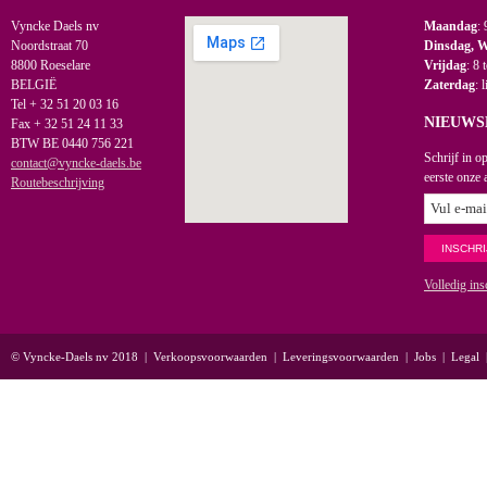
Vyncke Daels nv
Maandag
: 
Noordstraat 70
Dinsdag, 
8800 Roeselare
Vrijdag
: 8 
BELGIË
Zaterdag
: 
Tel + 32 51 20 03 16
NIEUWS
Fax + 32 51 24 11 33
BTW BE 0440 756 221
Schrijf in o
contact@vyncke-daels.be
eerste onze 
Routebeschrijving
Volledig ins
© Vyncke-Daels nv 2018
|
Verkoopsvoorwaarden
|
Leveringsvoorwaarden
|
Jobs
|
Legal