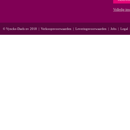
Volledig ins
© Vyncke-Daels nv 2018
|
Verkoopsvoorwaarden
|
Leveringsvoorwaarden
|
Jobs
|
Legal