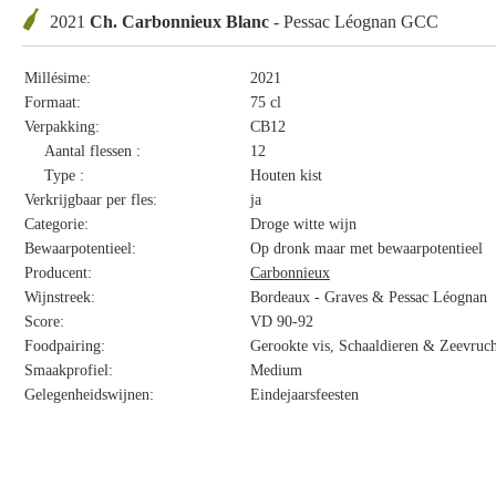
2021
Ch. Carbonnieux Blanc
- Pessac Léognan GCC
Millésime:
2021
Formaat:
75 cl
Verpakking:
CB12
Aantal flessen :
12
Type :
Houten kist
Verkrijgbaar per fles:
ja
Categorie:
Droge witte wijn
Bewaarpotentieel:
Op dronk maar met bewaarpotentieel
Producent:
Carbonnieux
Wijnstreek:
Bordeaux - Graves & Pessac Léognan
Score:
VD 90-92
Foodpairing:
Gerookte vis, Schaaldieren & Zeevruch
Smaakprofiel:
Medium
Gelegenheidswijnen:
Eindejaarsfeesten