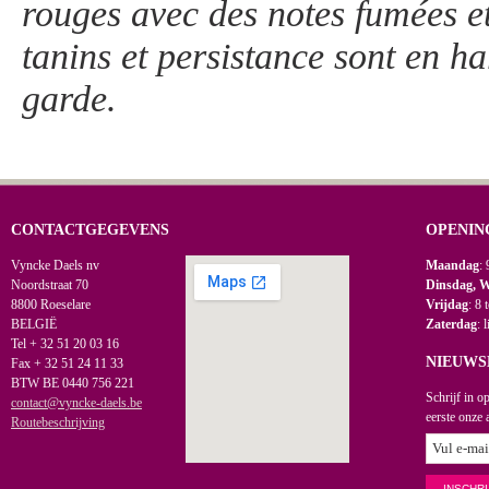
rouges avec des notes fumées et
tanins et persistance sont en 
garde.
CONTACTGEGEVENS
OPENIN
Vyncke Daels nv
Maandag
: 
Noordstraat 70
Dinsdag, 
8800 Roeselare
Vrijdag
: 8 
BELGIË
Zaterdag
: 
Tel + 32 51 20 03 16
NIEUWS
Fax + 32 51 24 11 33
BTW BE 0440 756 221
Schrijf in o
contact@vyncke-daels.be
eerste onze 
Routebeschrijving