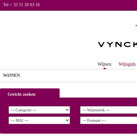
Tel + 32 51 20 03 16
Wijnen
Wijngids
WIJNEN
Gericht zoeken