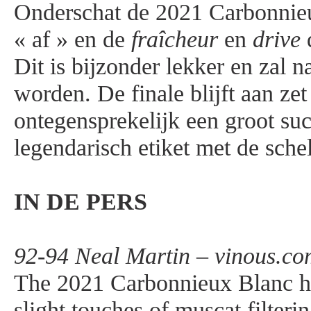
Onderschat de 2021 Carbonnieux
« af » en de
fraîcheur
en
drive
d
Dit is bijzonder lekker en zal 
worden. De finale blijft aan zet 
ontegensprekelijk een groot su
legendarisch etiket met de sche
IN DE PERS
92-94 Neal Martin – vinous.co
The 2021 Carbonnieux Blanc has
slight touches of muscat filterin